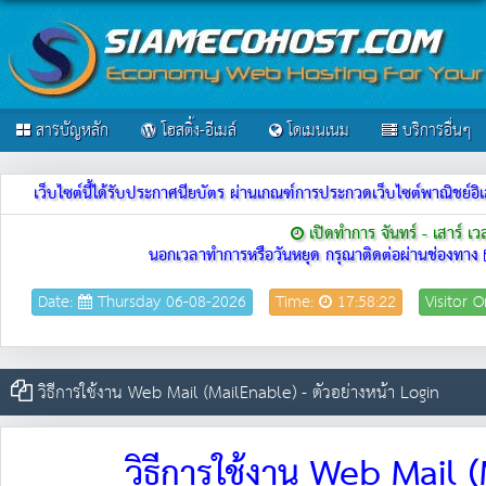
สารบัญหลัก
โฮสติ้ง-อีเมล์
โดเมนเนม
บริการอื่นๆ
เว็บไซต์นี้ได้รับประกาศนียบัตร ผ่านเกณฑ์การประกวดเว็บไซต์พาณิชย
เปิดทำการ จันทร์ - เสาร์ เ
นอกเวลาทำการหรือวันหยุด กรุณาติดต่อผ่านช่องทาง
Date:
Thursday 06-08-2026
Time:
17:58:22
Visitor O
วิธีการใช้งาน Web Mail (MailEnable) - ตัวอย่างหน้า Login
วิธีการใช้งาน Web Mail (