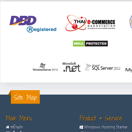
Site Map
Main Menu
Product & Service
หน้าแรก
Windows Hosting Starter