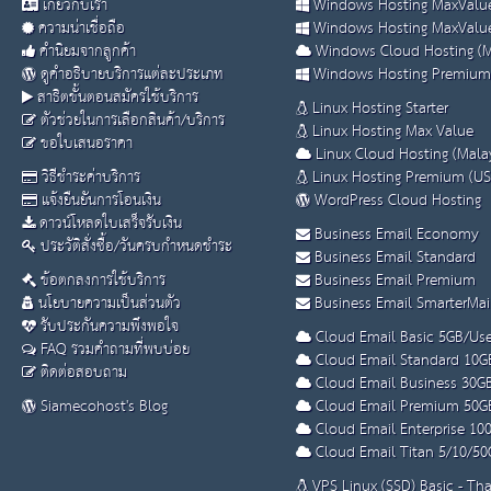
เกี่ยวกับเรา
Windows Hosting MaxValue
ความน่าเชื่อถือ
Windows Hosting MaxValue
คำนิยมจากลูกค้า
Windows Cloud Hosting (M
ดูคำอธิบายบริการแต่ละประเภท
Windows Hosting Premium
สาธิตขั้นตอนสมัครใช้บริการ
Linux Hosting Starter
ตัวช่วยในการเลือกสินค้า/บริการ
Linux Hosting Max Value
ขอใบเสนอราคา
Linux Cloud Hosting (Malay
วิธีชำระค่าบริการ
Linux Hosting Premium (US
แจ้งยืนยันการโอนเงิน
WordPress Cloud Hosting
ดาวน์โหลดใบเสร็จรับเงิน
Business Email Economy
ประวัติสั่งซื้อ/วันครบกำหนดชำระ
Business Email Standard
ข้อตกลงการใช้บริการ
Business Email Premium
นโยบายความเป็นส่วนตัว
Business Email SmarterMai
รับประกันความพึงพอใจ
Cloud Email Basic 5GB/Use
FAQ รวมคำถามที่พบบ่อย
Cloud Email Standard 10G
ติดต่อสอบถาม
Cloud Email Business 30G
Siamecohost's Blog
Cloud Email Premium 50G
Cloud Email Enterprise 10
Cloud Email Titan 5/10/50
VPS Linux (SSD) Basic - Th