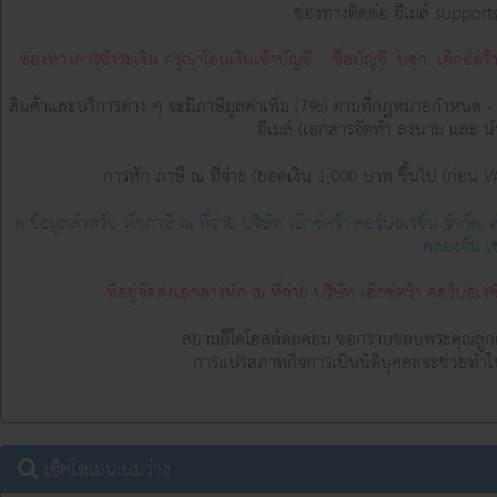
ช่องทางติดต่อ อีเมล์ supp
ช่องทางการชำระเงิน กรุณาโอนเงินเข้าบัญชี: - ชื่อบัญชี: บจก. เอ็กซ์ตร
สินค้าและบริการต่าง ๆ จะมีภาษีมูลค่าเพิ่ม (7%) ตามที่กฎหมายกำหนด - 
อีเมล์ (เอกสาร​​จัด​ทํา ลง​นาม​ และ​ นํา
การหัก ภาษี ณ ที่จ่าย (ยอดเงิน 1,000 บาท ขึ้นไป (ก่อน VA
ต ข้อมูลสำหรับ หักภาษี ณ ที่จ่าย บริษัท เอ็กซ์ตร้า คอร์ปอเรชั่น จำกั
คลองจั่น 
ที่อยู่จัดส่่งเอกสารหัก ณ ที่จ่าย บริษัท เอ็กซ์ตร้า คอร์ปอ
สยามอีโคโฮสต์ดอคอม ขอกราบขอบพระคุณลูกค้าท
การแปรสภาพกิจการเป็นนิติบุคคลจะช่วยทำให้ท่าน
เช็คโดเมนเนมว่าง