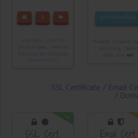
ดูรายละเอียดเพิ่มเติม
Linux Basic
Linux Pro
,
,
Thailand
Malaysia
Ja
,
,
Windows Basic
Windows
,
Hong Kong
Taiwan
,
Pro
Linux Pro (Malaysia)
,
,
India
USA
,
Linux Pro (UK)
SSL Certificate / Email C
/ Doma
Hot
SSL Cert.
Email Cert.