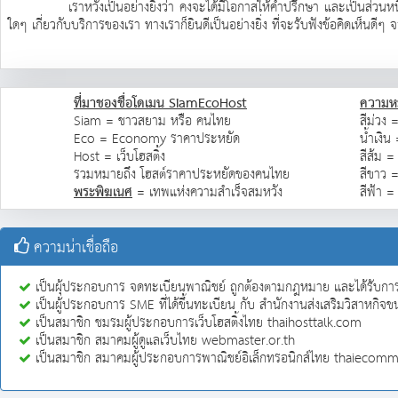
เราหวังเป็นอย่างยิ่งว่า คงจะได้มีโอกาสให้คำปรึกษา และเป็นส่วนหนึ่งใ
ใดๆ เกี่ยวกับบริการของเรา ทางเราก็ยินดีเป็นอย่างยิ่ง ที่จะรับฟังข้อคิดเห็นด
ที่มาชองชื่อโดเมน SiamEcoHost
ความห
Siam = ชาวสยาม หรือ คนไทย
สีม่วง 
Eco = Economy ราคาประหยัด
น้ำเงิน 
Host = เว็บโฮสติ้ง
สีส้ม =
รวมหมายถึง โฮสต์ราคาประหยัดของคนไทย
สีขาว =
พระพิฆเนศ
= เทพแห่งความสำเร็จสมหวัง
สีฟ้า =
ความน่าเชื่อถือ
เป็นผุ้ประกอบการ จดทะเบียนพาณิชย์ ถูกต้องตามกฎหมาย และได้รับการพ
เป็นผู้ประกอบการ SME ที่ได้ขึ้นทะเบียน กับ สำนักงานส่งเสริมวิสาหก
เป็นสมาชิก ชมรมผู้ประกอบการเว็บโฮสติ้งไทย thaihosttalk.com
เป็นสมาชิก สมาคมผู้ดูแลเว็บไทย webmaster.or.th
เป็นสมาชิก สมาคมผู้ประกอบการพาณิชย์อิเล็กทรอนิกส์ไทย thaiecomm