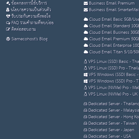
ข้อตกลงการใช้บริการ
Business Email Premium
นโยบายความเป็นส่วนตัว
Business Email SmarterMai
รับประกันความพึงพอใจ
Cloud Email Basic 5GB/Use
FAQ รวมคำถามที่พบบ่อย
Cloud Email Standard 10G
ติดต่อสอบถาม
Cloud Email Business 30G
Siamecohost's Blog
Cloud Email Premium 50G
Cloud Email Enterprise 10
Cloud Email Titan 5/10/50
VPS Linux (SSD) Basic - Th
VPS Linux (SSD) Pro - Thai
VPS Windows (SSD) Basic -
VPS Windows (SSD) Pro - T
VPS Linux (NVMe) Pro - Mal
VPS Linux (NVMe) Pro - UK
Dedicated Server - Thailan
Dedicated Server - Malaysi
Dedicated Server - Hong K
Dedicated Server - Taiwan
Dedicated Server - Japan
Dedicated Server - USA