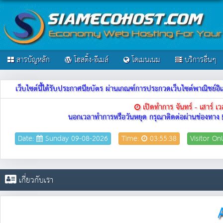
สารบัญหลัก
โฮสติ้ง-อีเมล์
โดเมนเนม
บริการอื่นๆ
เว็บไซต์นี้ได้รับประกาศนียบัตร ผ่านเกณฑ์การประกวดเว็บไซต์พาณิชย
เปิดทำการ จันทร์ - เสาร์ 
นอกเวลาทำการหรือวันหยุด กรุณาติดต่อผ่านช่องทาง
Date:
Sunday 09-08-2026
Time:
03:55:38
Visitor On
เกี่ยวกับเรา