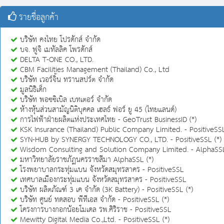
รายชื่อลูกค้า
บริษัท คงไทย โปรดักส์ จำกัด
บจ. ฟูจิ เมทัลลิค โพรดักส์
DELTA T-ONE CO., LTD.
CBM Facilities Management (Thailand) Co., Ltd
บริษัท เวอร์จิ้น ทรานสปร์ต จำกัด
มูลนิธิเด็ก
บริษัท พอซซิเบิล เบทเตอร์ จำกัด
ห้างหุ้นส่วนสามัญนิติบุคคล เฮลธ์ ฟอร์ ยู 45 (ไทยแลนด์)
การไฟฟ้าฝ่ายผลิตแห่งประเทศไทย - GeoTrust BusinessID (*)
KSK Insurance (Thailand) Public Company Limited. - PositiveSSL
SYN-HUB by SYNERGY TECHNOLOGY CO., LTD. - PositiveSSL (*)
Wisdom Consulting and Solution Company Limited. - AlphaSS
มหาวิทยาลัยราชภัฏนครราชสีมา AlphaSSL (*)
โรงพยาบาลกระทุ่มแบน จังหวัดสมุทรสาคร - PositiveSSL
เทศบาลเมืองกระทุ่มแบน จังหวัดสมุทรสาคร - PositiveSSL
บริษัท ผลิตภัณฑ์ 3 เค จำกัด (3K Battery) - PositiveSSL (*)
บริษัท ศูนย์ ทดสอบ พีทีเอส จํากัด - PositiveSSL (*)
โครงการบางกอกน้อยโมเดล รพ.ศิริราช - PositiveSSL
Mewitty Digital Media Co.,Ltd. - PositiveSSL (*)