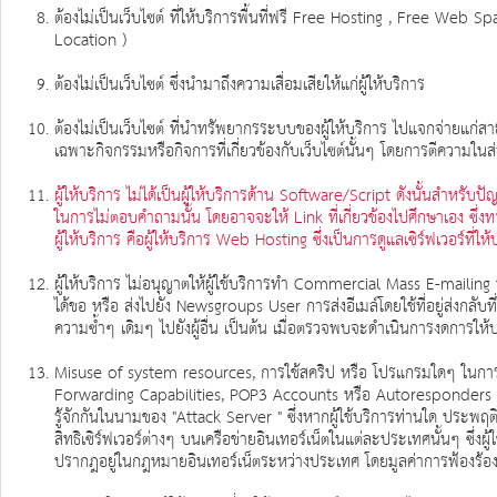
ต้องไม่เป็นเว็บไซต์ ที่ให้บริการพื้นที่ฟรี Free Hosting , Free Web
Location )
ต้องไม่เป็นเว็บไซต์ ซึ่งนำมาถึงความเสื่อมเสียให้แก่ผู้ให้บริการ
ต้องไม่เป็นเว็บไซต์ ที่นำทรัพยากรระบบของผู้ให้บริการ ไปแจกจ่ายแก
เฉพาะกิจกรรมหรือกิจการที่เกี่ยวข้องกับเว็บไซต์นั้นๆ โดยการตีความในส่วนน
ผู้ให้บริการ ไม่ได้เป็นผู้ให้บริการด้าน Software/Script ดังนั้นสำหรับป
ในการไม่ตอบคำถามนั้น โดยอาจจะให้ Link ที่เกี่ยวข้องไปศึกษาเอง ซึ่งทา
ผู้ให้บริการ คือผู้ให้บริการ Web Hosting ซึ่งเป็นการดูแลเซิร์ฟเวอร์ที่ใ
ผู้ให้บริการ ไม่อนุญาตให้ผู้ใช้บริการทำ Commercial Mass E-mailing หรื
ได้ขอ หรือ ส่งไปยัง Newsgroups User การส่งอีเมล์โดยใช้ที่อยู่ส่งกลั
ความซ้ำๆ เดิมๆ ไปยังผู้อื่น เป็นต้น เมื่อตรวจพบจะดำเนินการงดการให้บร
Misuse of system resources, การใช้สคริป หรือ โปรแกรมใดๆ ในการท
Forwarding Capabilities, POP3 Accounts หรือ Autoresponders ทำงานตล
รู้จักกันในนามของ "Attack Server " ซึ่งหากผู้ใช้บริการท่านใด ประพฤติผิ
สิทธิเซิร์ฟเวอร์ต่างๆ บนเครือข่ายอินเทอร์เน็ตในแต่ละประเทศนั้นๆ ซึ่งผ
ปรากฎอยู่ในกฎหมายอินเทอร์เน็ตระหว่างประเทศ โดยมูลค่าการฟ้องร้องเรีย