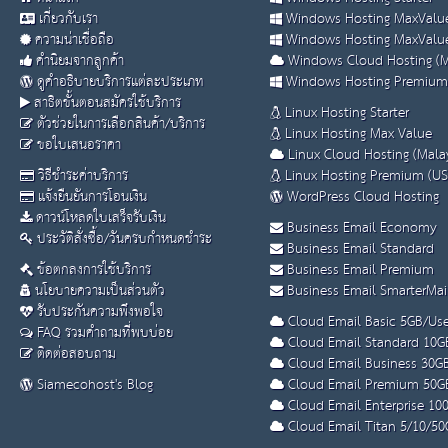
เกี่ยวกับเรา
Windows Hosting MaxValue
ความน่าเชื่อถือ
Windows Hosting MaxValue
คำนิยมจากลูกค้า
Windows Cloud Hosting (M
ดูคำอธิบายบริการแต่ละประเภท
Windows Hosting Premium
สาธิตขั้นตอนสมัครใช้บริการ
Linux Hosting Starter
ตัวช่วยในการเลือกสินค้า/บริการ
Linux Hosting Max Value
ขอใบเสนอราคา
Linux Cloud Hosting (Malay
วิธีชำระค่าบริการ
Linux Hosting Premium (US
แจ้งยืนยันการโอนเงิน
WordPress Cloud Hosting
ดาวน์โหลดใบเสร็จรับเงิน
Business Email Economy
ประวัติสั่งซื้อ/วันครบกำหนดชำระ
Business Email Standard
ข้อตกลงการใช้บริการ
Business Email Premium
นโยบายความเป็นส่วนตัว
Business Email SmarterMai
รับประกันความพึงพอใจ
Cloud Email Basic 5GB/Use
FAQ รวมคำถามที่พบบ่อย
Cloud Email Standard 10G
ติดต่อสอบถาม
Cloud Email Business 30G
Siamecohost's Blog
Cloud Email Premium 50G
Cloud Email Enterprise 10
Cloud Email Titan 5/10/50