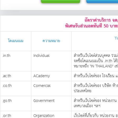
อัตราค่าบริการ จด
พิเศษรับส่วนลดทันที 50 บาท
T
โดเมนเนม
ความหมาย
.in.th
Individual
สำหรับเว็บไซต์ส่วนบุคคล รว
จดชื่อโดเมนเนมเป็น .in.th ได้
หมายหถึง "IN THAILAND" เช่น
.ac.th
ACademy
สำหรับเว็บไซต์ของ โรงเรียน 
.co.th
Comercial
สำหรับเว็บไซต์ของ บริษัท ห้าง
ประเทศไทย
.go.th
Government
สำหรับเว็บไซต์ของ หน่วยงา
เทศบาลเมือง ฯลฯ
.or.th
Organization
เว็บไซต์ที่เกี่ยวกับ หน่วยงาน 