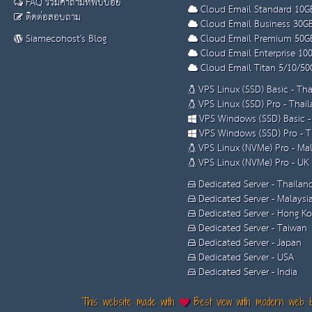
FAQ รวมคำถามที่พบบ่อย
Cloud Email Standard 10G
ติดต่อสอบถาม
Cloud Email Business 30G
Siamecohost's Blog
Cloud Email Premium 50G
Cloud Email Enterprise 10
Cloud Email Titan 5/10/50
VPS Linux (SSD) Basic - Th
VPS Linux (SSD) Pro - Thai
VPS Windows (SSD) Basic -
VPS Windows (SSD) Pro - T
VPS Linux (NVMe) Pro - Mal
VPS Linux (NVMe) Pro - UK
Dedicated Server - Thailan
Dedicated Server - Malaysi
Dedicated Server - Hong K
Dedicated Server - Taiwan
Dedicated Server - Japan
Dedicated Server - USA
Dedicated Server - India
This website made with
Best view with modern web 