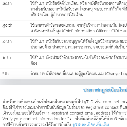
.ac.th
ใช้สำเนา หนังสือจัดตั้งโรงเรียน หรือ หนังสือรับรองสถานศึก
ทางโรงเรียนออกหนังสือรับรอง โดยระบุ หน่วยงานที่สังกัด ท
ต์รับรองโดย ผู้อำนวยการโรงเรียน
.go.th
ใช้เอกสารคำร้องขอจดโดเมน จากผู้บริหารหน่วยงานนั้น โดยเป็
สารสนเทศระดับสูง (Chief Information Officer : CIO) ขอ
.or.th
ใช้สำเนา หนังสือรับรอง/อนุญาตให้จัดตั้ง มูลนิธิ/สมาคม/ชมรม
ประกอบด้วย ประธาน, คณะกรรมการ, จุดประสงค์ที่เด่นชัด, ที่อย
.in.th
ใช้สำเนา บัตรประจำตัวประชาชน/ใบขับขี่รถยนต์-รถจักรยานยน
ต้อง
*.th
ตัวอย่างหนังสือขอเปลี่ยนแปลงผู้ดูแลโดเมนเนม (Change Log
ประกาศกฎระเบียบใหม
สำหรับท่านที่จดทะเบียนชื่อโดเมนในหมวดหมู่ทั่วไป gTLD เช่น .com .net .or
อีเมล์ให้เจ้าของโดเมนทำการยืนยันข้อมูล ในส่วนของ Registrant contact ที่แส
เจ้าของโดเมนจะได้รับแจ้งทาง Registrant contact email address ให้ทำการยื
Verify your contact information for
" ภายในอีเมล์จะมีลิงค์ให้ทำการ คลิก
ดูรายละเอียดเพิ่มเติม
การใช้งานชั่วคราวจนกว่าจะได้รับการยืนยัน..