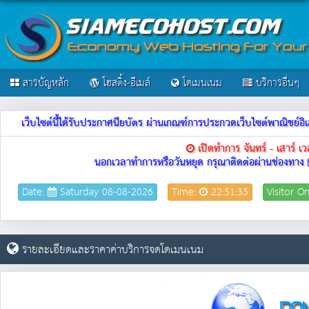
สารบัญหลัก
โฮสติ้ง-อีเมล์
โดเมนเนม
บริการอื่นๆ
เว็บไซต์นี้ได้รับประกาศนียบัตร ผ่านเกณฑ์การประกวดเว็บไซต์พาณิชย
เปิดทำการ จันทร์ - เสาร์ 
นอกเวลาทำการหรือวันหยุด กรุณาติดต่อผ่านช่องทาง
Date:
Saturday 08-08-2026
Time:
22:51:35
Visitor O
รายละเอียดและราคาค่าบริการจดโดเมนเนม