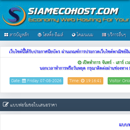
สารบัญหลัก
โฮสติ้ง-อีเมล์
โดเมนเนม
บริการอื่นๆ
เว็บไซต์นี้ได้รับประกาศนียบัตร ผ่านเกณฑ์การประกวดเว็บไซต์พาณิชย
เปิดทำการ จันทร์ - เสาร์ เ
นอกเวลาทำการหรือวันหยุด กรุณาติดต่อผ่านช่องทาง
Date:
Friday 07-08-2026
Time:
19:16:41
Visitor Onl
แบบฟอร์มขอใบเสนอราคา
แบบฟ