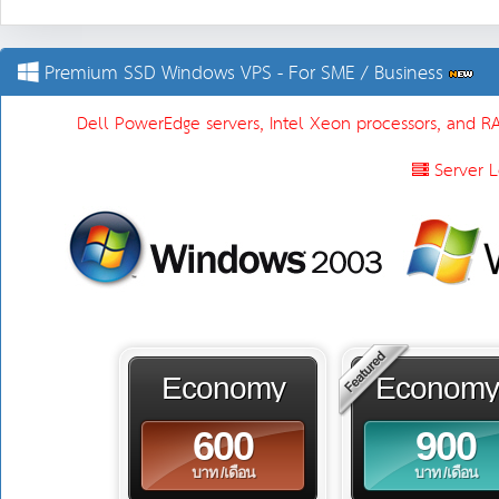
Premium SSD Windows VPS - For SME / Business
Dell PowerEdge servers, Intel Xeon processors, and RA
Server L