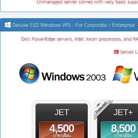
Unmanaged server comes with very basic suppor
Deluxe SSD Windows VPS - For Corporate / Enterprise
Dell PowerEdge servers, Intel Xeon processors, and RA
Server L