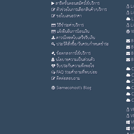
สาธิตขั้นตอนสมัครใช้บริการ
Li
ตัวช่วยในการเลือกสินค้า/บริการ
Li
ขอใบเสนอราคา
L
วิธีชำระค่าบริการ
Li
แจ้งยืนยันการโอนเงิน
W
ดาวน์โหลดใบเสร็จรับเงิน
B
ประวัติสั่งซื้อ/วันครบกำหนดชำระ
B
ข้อตกลงการใช้บริการ
B
นโยบายความเป็นส่วนตัว
Bu
รับประกันความพึงพอใจ
C
FAQ รวมคำถามที่พบบ่อย
C
ติดต่อสอบถาม
C
Siamecohost's Blog
C
C
C
VP
VP
VP
VP