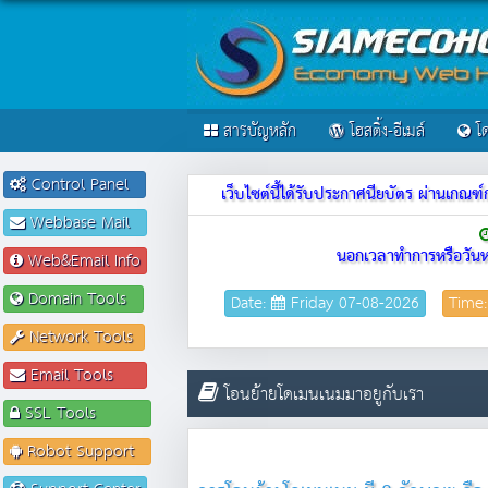
สารบัญหลัก
โฮสติ้ง-อีเมล์
โด
Control Panel
เว็บไซต์นี้ได้รับประกาศนียบัตร ผ่านเก
Webbase Mail
นอกเวลาทำการหรือวันห
Web&Email Info
Domain Tools
Date:
Friday 07-08-2026
Time
Network Tools
Email Tools
โอนย้ายโดเมนเนมมาอยูกับเรา
SSL Tools
Robot Support