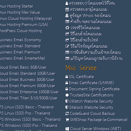
ตรวจสอบว่าโดเมนจดไว้ที่ไหน
nux Hosting Starter
ตรวจสอบอายุโดเมนเนม
nux Hosting Max Value
ดูข้อมูล Whois ของโดเมน
inux Cloud Hosting (Malaysia)
คำอธิบายสถานะโดเมนเนม
nux Hosting Premium (USA)
วรจรชีวิตโดเมนเนม
ordPress Cloud Hosting
วิธีโอนย้ายโดเมนเนม
usiness Email Economy
วิธีโอนย้ายเว็บไซต์
usiness Email Standard
วิธีแก้ไขข้อมูลโดเมนเนม
usiness Email Premium
การยืนยันความเป็นเจ้าของโดเมน
siness Email SmarterMail
แก้ปัญหาโดเมนถูกระงับการใช้งาน
loud Email Basic 5GB/User
Misc. Service
loud Email Standard 10GB/User
SSL Certificate
loud Email Business 30GB/User
Email Certificate (S/MIME)
loud Email Premium 50GB/User
Document Signing Certificate
loud Email Enterprise 100GB/User
TrustedSite Certifications
loud Email Titan 5/10/50GB/User
cWatch Website Security
S Linux (SSD) Basic - Thailand
Sitelock Website Security
S Linux (SSD) Pro - Thailand
CodeGuard Cloud Backup
S Windows (SSD) Basic - Thailand
SMEShop Package (e-Commerce)
S Windows (SSD) Pro - Thailand
Cloud Server Windows (iNET)