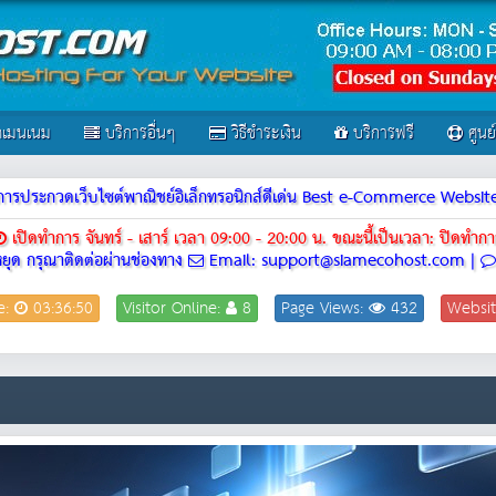
เมนเนม
บริการอื่นๆ
วิธีชำระเงิน
บริการฟรี
ศูนย
ณฑ์การประกวดเว็บไซต์พาณิชย์อิเล็กทรอนิกส์ดีเด่น Best e-Commerce Webs
เปิดทำการ จันทร์ - เสาร์ เวลา 09:00 - 20:00 น.
ขณะนี้เป็นเวลา: ปิดทำกา
ยุด กรุณาติดต่อผ่านช่องทาง
Email: support@siamecohost.com |
e:
03:36:50
Visitor Online:
8
Page Views:
432
Websit