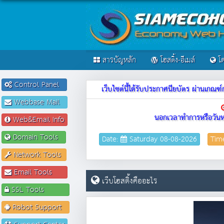
สารบัญหลัก
โฮสติ้ง-อีเมล์
โด
Control Panel
เว็บไซต์นี้ได้รับประกาศนียบัตร ผ่านเก
Webbase Mail
นอกเวลาทำการหรือวันห
Web&Email Info
Domain Tools
Date:
Saturday 08-08-2026
Tim
Network Tools
Email Tools
เว็บโฮสติ้งคืออะไร
SSL Tools
Robot Support