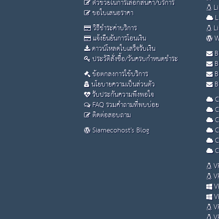
ตัวช่วยในการเลือกสินค้า/บริการ
Li
ขอใบเสนอราคา
L
วิธีชำระค่าบริการ
Li
แจ้งยืนยันการโอนเงิน
W
ดาวน์โหลดใบเสร็จรับเงิน
B
ประวัติสั่งซื้อ/วันครบกำหนดชำระ
B
ข้อตกลงการใช้บริการ
B
นโยบายความเป็นส่วนตัว
Bu
รับประกันความพึงพอใจ
C
FAQ รวมคำถามที่พบบ่อย
C
ติดต่อสอบถาม
C
Siamecohost's Blog
C
C
C
VP
VP
VP
VP
VP
VP