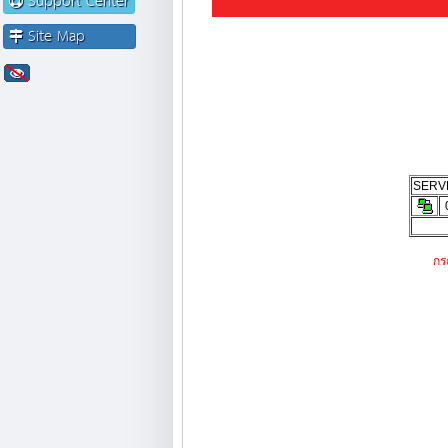
Support Center
Site Map