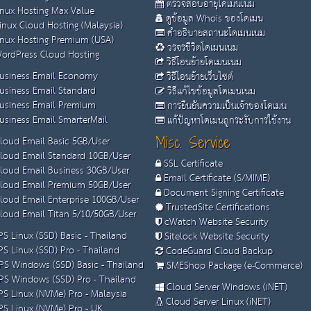
ตรวจสอบอายุโดเมนเนม
nux Hosting Max Value
ดูข้อมูล Whois ของโดเมน
inux Cloud Hosting (Malaysia)
คำอธิบายสถานะโดเมนเนม
nux Hosting Premium (USA)
วรจรชีวิตโดเมนเนม
ordPress Cloud Hosting
วิธีโอนย้ายโดเมนเนม
usiness Email Economy
วิธีโอนย้ายเว็บไซต์
usiness Email Standard
วิธีแก้ไขข้อมูลโดเมนเนม
usiness Email Premium
การยืนยันความเป็นเจ้าของโดเมน
siness Email SmarterMail
แก้ปัญหาโดเมนถูกระงับการใช้งาน
loud Email Basic 5GB/User
Misc. Service
loud Email Standard 10GB/User
SSL Certificate
loud Email Business 30GB/User
Email Certificate (S/MIME)
loud Email Premium 50GB/User
Document Signing Certificate
loud Email Enterprise 100GB/User
TrustedSite Certifications
loud Email Titan 5/10/50GB/User
cWatch Website Security
S Linux (SSD) Basic - Thailand
Sitelock Website Security
S Linux (SSD) Pro - Thailand
CodeGuard Cloud Backup
S Windows (SSD) Basic - Thailand
SMEShop Package (e-Commerce)
S Windows (SSD) Pro - Thailand
Cloud Server Windows (iNET)
S Linux (NVMe) Pro - Malaysia
Cloud Server Linux (iNET)
S Linux (NVMe) Pro - UK