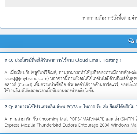
หากท่านต้องการสั่งซื้อตามจำ
F
Q: ประโยชน์ที่จะได้รับจากการใช้งาน Cloud Email Hosting ?
A: เมื่อเทียบกับโซลูชั่นฟรีอีเมล์, ท่านสามารถทำให้ธุรกิจของท่านมีภาพลักษณ์
sales[@]mybrand.com) นอกจากนี้ท่านยังจะได้ใช้เทคโนโลยีด้านอีเมล์ขั้นส
คลาวด์ (Cloud) เพิ่มความน่าเชื่อถือ ช่วยลดค่าใช้จ่ายด้านฮาร์ดแวร์, ซอฟต์แว
ใช้งานอีเมล์ได้ตลอดเวลาเมื่อทีมงานของท่านเติบโตขึ้น
Q: สามารถใช้โปรแกรมอีเมล์บน PC/Mac ในการ รับ-ส่ง อีเมล์ได้หรือไม่ 
A: ท่านสามารถ รับ (Incoming Mail POP3/IMAP/MAPI) และ ส่ง (SMTP) อี
Express Mozilla Thunderbird Eudora Entourage 2004 Windows Mail ฯลฯ ท่