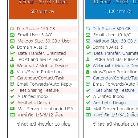
5 Email - 30 GB / Users
10 Email - 30 GB / Us
600 บาท /ด.
1,100 บาท /ด.
Disk Space: 150 GB
Disk Space: 300 GB
Email User: 5 A/C
Email User: 10 A/C
Mailbox Size: 30 GB / User
Mailbox Size: 30 GB / 
Domain Alias: 5
Domain Alias: 5
Data Transfer: Unlimited
Data Transfer: Unlimit
POP3 and SMTP IMAP
POP3 and SMTP IMAP
Webmail / Mobile Device
Webmail / Mobile Dev
Virus/Spam Protection
Virus/Spam Protection
Carlendar/Contact/Task
Carlendar/Contact/Tas
Email Forwards/Auto Reply
Email Forwards/Auto 
Files Sharing Feature
Files Sharing Feature
A Unified Inbox
A Unified Inbox
Aesthetic Design
Aesthetic Design
Mail Server Location in USA
Mail Server Location 
งวดชำระ 1/3/6/12 เดือน
งวดชำระ 1/3/6/12 เดือ
ชำระรายปี จ่ายเพียง 10 เดือน
ชำระรายปี จ่ายเพียง 10 