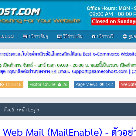
เมนเนม
บริการอื่นๆ
วิธีชำระเงิน
บริการฟรี
ศูนย
ณฑ์การประกวดเว็บไซต์พาณิชย์อิเล็กทรอนิกส์ดีเด่น Best e-Commerce Webs
เปิดทำการ จันทร์ - เสาร์ เวลา 09:00 - 20:00 น.
ขณะนี้เป็นเวลา: เปิดทำก
ยุด กรุณาติดต่อผ่านช่องทาง
Email: support@siamecohost.com |
11:10:18
Visitor Online:
26
Page Views:
142
Websit
- ตัวอย่างหน้า Login
าน Web Mail (MailEnable) - ตัวอย่