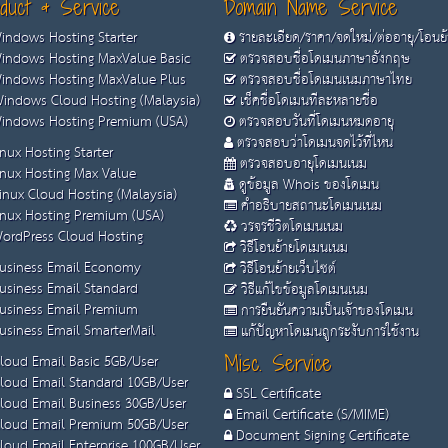
duct & Service
Domain Name Service
ndows Hosting Starter
รายละเอียด/ราคา/จดใหม่/ต่ออายุ/โอนย
ndows Hosting MaxValue Basic
ตรวจสอบชื่อโดเมนภาษาอังกฤษ
ndows Hosting MaxValue Plus
ตรวจสอบชื่อโดเมนเนมภาษาไทย
indows Cloud Hosting (Malaysia)
เช็คชื่อโดเมนทีละหลายชื่อ
ndows Hosting Premium (USA)
ตรวจสอบวันที่โดเมนหมดอายุ
ตรวจสอบว่าโดเมนจดไว้ที่ไหน
nux Hosting Starter
ตรวจสอบอายุโดเมนเนม
nux Hosting Max Value
ดูข้อมูล Whois ของโดเมน
inux Cloud Hosting (Malaysia)
คำอธิบายสถานะโดเมนเนม
nux Hosting Premium (USA)
วรจรชีวิตโดเมนเนม
ordPress Cloud Hosting
วิธีโอนย้ายโดเมนเนม
usiness Email Economy
วิธีโอนย้ายเว็บไซต์
usiness Email Standard
วิธีแก้ไขข้อมูลโดเมนเนม
usiness Email Premium
การยืนยันความเป็นเจ้าของโดเมน
siness Email SmarterMail
แก้ปัญหาโดเมนถูกระงับการใช้งาน
loud Email Basic 5GB/User
Misc. Service
loud Email Standard 10GB/User
SSL Certificate
loud Email Business 30GB/User
Email Certificate (S/MIME)
loud Email Premium 50GB/User
Document Signing Certificate
loud Email Enterprise 100GB/User