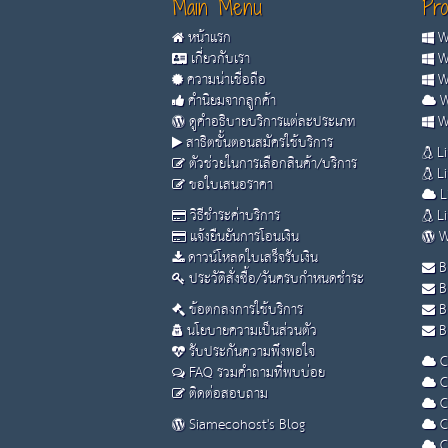
Main Menu
Pro
หน้าแรก
Wi
เกี่ยวกับเรา
Wi
ความน่าเชื่อถือ
Wi
คำนิยมจากลูกค้า
W
ดูคำอธิบายบริการแต่ละประเภท
Wi
สาธิตขั้นตอนสมัครใช้บริการ
Li
ตัวช่วยในการเลือกสินค้า/บริการ
Li
ขอใบเสนอราคา
L
วิธีชำระค่าบริการ
Li
แจ้งยืนยันการโอนเงิน
W
ดาวน์โหลดใบเสร็จรับเงิน
B
ประวัติสั่งซื้อ/วันครบกำหนดชำระ
B
ข้อตกลงการใช้บริการ
B
นโยบายความเป็นส่วนตัว
Bu
รับประกันความพึงพอใจ
C
FAQ รวมคำถามที่พบบ่อย
C
ติดต่อสอบถาม
C
Siamecohost's Blog
C
C