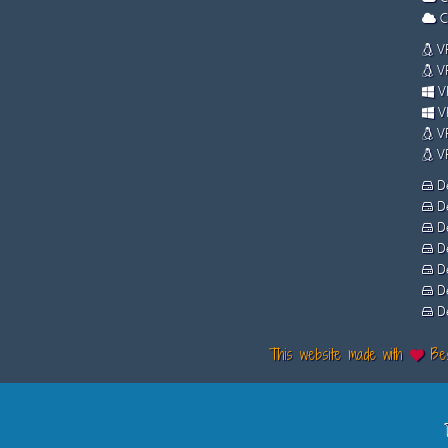
C
VP
VP
VP
VP
VP
VP
De
De
De
De
De
De
De
This website made with
Bes