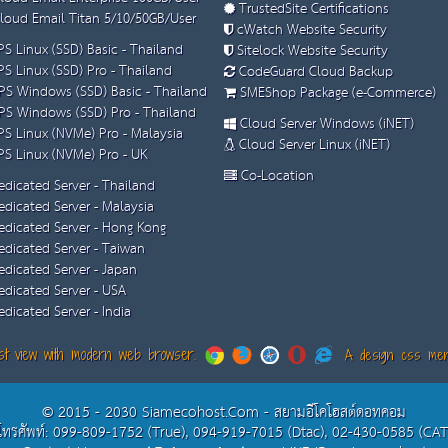
TrustedSite Certifications
loud Email Titan 5/10/50GB/User
cWatch Website Security
S Linux (SSD) Basic - Thailand
Sitelock Website Security
S Linux (SSD) Pro - Thailand
CodeGuard Cloud Backup
S Windows (SSD) Basic - Thailand
SMEShop Package (e-Commerce)
S Windows (SSD) Pro - Thailand
Cloud Server Windows (iNET)
S Linux (NVMe) Pro - Malaysia
Cloud Server Linux (iNET)
S Linux (NVMe) Pro - UK
Co-Location
dicated Server - Thailand
dicated Server - Malaysia
dicated Server - Hong Kong
dicated Server - Taiwan
dicated Server - Japan
dicated Server - USA
dicated Server - India
t view with modern web browser.
A design css menu
© 2015 - 2030 Siamecohost.Com - สยามอีโคโฮสต์ดอทคอม
โทรศัพท์: 099-809-1752 (True), 094-919-7015 (Dtac), 02-430-0585 (CAT