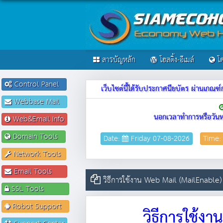
สารบัญหลัก
โฮสติ้ง-อีเมล์
โด
Control Panel
เว็บไซต์นี้ได้รับประกาศนียบัตร ผ่านเก
Webbase Mail
นอกเวลาทำการหรือวันห
Web&Email Info
Domain Tools
Date:
Friday 07-08-2026
Time:
Network Tools
Email Tools
วิธีการใช้งาน Web Mail (MailEnable) 
SSL Tools
Robot Support
วิธีการใช้ง