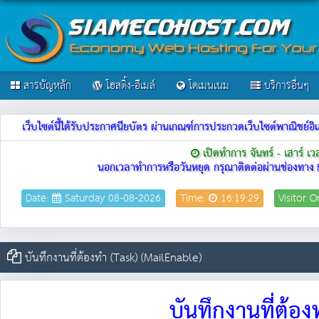
สารบัญหลัก
โฮสติ้ง-อีเมล์
โดเมนเนม
บริการอื่นๆ
เว็บไซต์นี้ได้รับประกาศนียบัตร ผ่านเกณฑ์การประกวดเว็บไซต์พาณิชย
เปิดทำการ จันทร์ - เสาร์ เ
นอกเวลาทำการหรือวันหยุด กรุณาติดต่อผ่านช่องทาง
Date:
Saturday 08-08-2026
Time:
16:19:29
Visitor O
บันทึกงานที่ต้องทำ (Task) (MailEnable)
บันทึกงานที่ต้อ