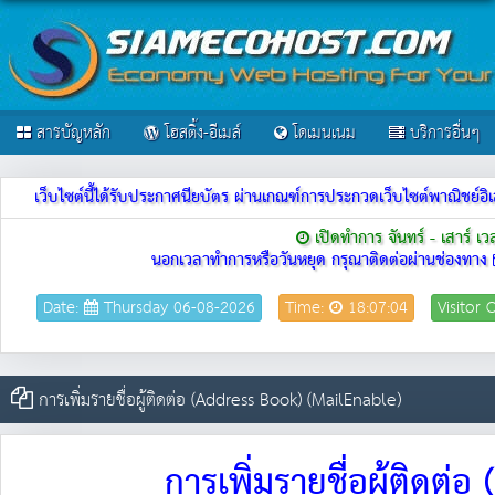
สารบัญหลัก
โฮสติ้ง-อีเมล์
โดเมนเนม
บริการอื่นๆ
เว็บไซต์นี้ได้รับประกาศนียบัตร ผ่านเกณฑ์การประกวดเว็บไซต์พาณิชย
เปิดทำการ จันทร์ - เสาร์ เ
นอกเวลาทำการหรือวันหยุด กรุณาติดต่อผ่านช่องทาง
Date:
Thursday 06-08-2026
Time:
18:07:04
Visitor 
การเพิ่มรายชื่อผู้ติดต่อ (Address Book) (MailEnable)
การเพิ่มรายชื่อผู้ติดต