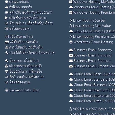
ความน่าเชื่อถือ
Windows Hosting MaxValue
คำนิยมจากลูกค้า
Windows Cloud Hosting (M
ดูคำอธิบายบริการแต่ละประเภท
Windows Hosting Premium
สาธิตขั้นตอนสมัครใช้บริการ
Linux Hosting Starter
ตัวช่วยในการเลือกสินค้า/บริการ
Linux Hosting Max Value
ขอใบเสนอราคา
Linux Cloud Hosting (Malay
วิธีชำระค่าบริการ
Linux Hosting Premium (US
แจ้งยืนยันการโอนเงิน
WordPress Cloud Hosting
ดาวน์โหลดใบเสร็จรับเงิน
Business Email Economy
ประวัติสั่งซื้อ/วันครบกำหนดชำระ
Business Email Standard
ข้อตกลงการใช้บริการ
Business Email Premium
นโยบายความเป็นส่วนตัว
Business Email SmarterMai
รับประกันความพึงพอใจ
Cloud Email Basic 5GB/Use
FAQ รวมคำถามที่พบบ่อย
Cloud Email Standard 10G
ติดต่อสอบถาม
Cloud Email Business 30G
Siamecohost's Blog
Cloud Email Premium 50G
Cloud Email Enterprise 10
Cloud Email Titan 5/10/50
VPS Linux (SSD) Basic - Th
VPS Linux (SSD) Pro - Thai