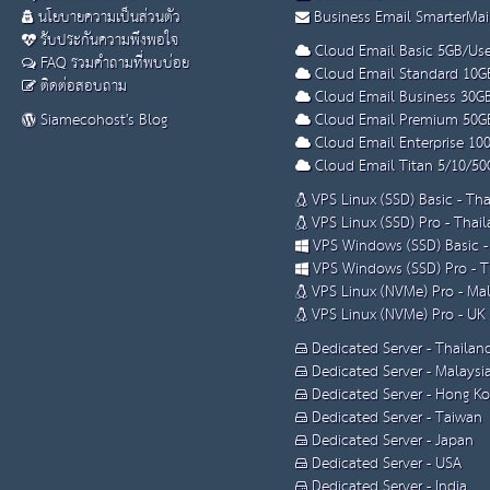
นโยบายความเป็นส่วนตัว
Business Email SmarterMai
รับประกันความพึงพอใจ
Cloud Email Basic 5GB/Use
FAQ รวมคำถามที่พบบ่อย
Cloud Email Standard 10G
ติดต่อสอบถาม
Cloud Email Business 30G
Siamecohost's Blog
Cloud Email Premium 50G
Cloud Email Enterprise 10
Cloud Email Titan 5/10/50
VPS Linux (SSD) Basic - Th
VPS Linux (SSD) Pro - Thai
VPS Windows (SSD) Basic -
VPS Windows (SSD) Pro - T
VPS Linux (NVMe) Pro - Mal
VPS Linux (NVMe) Pro - UK
Dedicated Server - Thailan
Dedicated Server - Malaysi
Dedicated Server - Hong K
Dedicated Server - Taiwan
Dedicated Server - Japan
Dedicated Server - USA
Dedicated Server - India