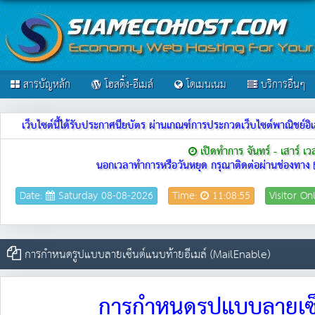
สารบัญหลัก
โฮสติ้ง-อีเมล์
โดเมนเนม
บริการอื่นๆ
เว็บไซต์นี้ได้รับประกาศนียบัตร ผ่านเกณฑ์การประกวดเว็บไซต์พาณิชย
เปิดทำการ จันทร์ - เสาร์ เ
นอกเวลาทำการหรือวันหยุด กรุณาติดต่อผ่านช่องทาง
Date:
Saturday 08-08-2026
Time:
11:08:55
Visitor On
การกำหนดรูปแบบลายเซ็นต์แนบท้ายอีเมล์ (MailEnable)
การกำหนดรูปแบบลายเซ็