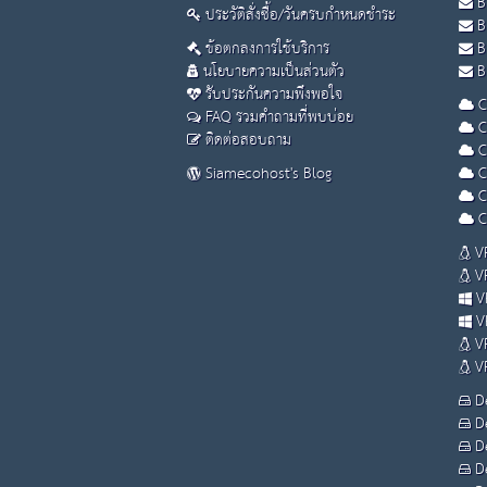
B
ประวัติสั่งซื้อ/วันครบกำหนดชำระ
B
ข้อตกลงการใช้บริการ
B
นโยบายความเป็นส่วนตัว
Bu
รับประกันความพึงพอใจ
C
FAQ รวมคำถามที่พบบ่อย
C
ติดต่อสอบถาม
C
Siamecohost's Blog
C
C
C
VP
VP
VP
VP
VP
VP
De
De
De
De