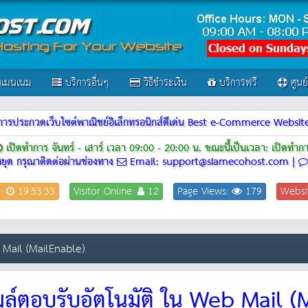
เมนเนม
บริการอื่นๆ
วิธีชำระเงิน
บริการฟรี
ศูนย
ณฑ์การประกวดเว็บไซต์พาณิชย์อิเล็กทรอนิกส์ดีเด่น Best e-Commerce Webs
เปิดทำการ จันทร์ - เสาร์ เวลา 09:00 - 20:00 น.
ขณะนี้เป็นเวลา: เปิดทำก
ยุด กรุณาติดต่อผ่านช่องทาง
Email: support@siamecohost.com |
e:
19:53:33
Visitor Online:
12
Page Views:
179
Websi
b Mail (MailEnable)
ีเมล์ตอบรับอัตโนมัติ ใน Web Mail 