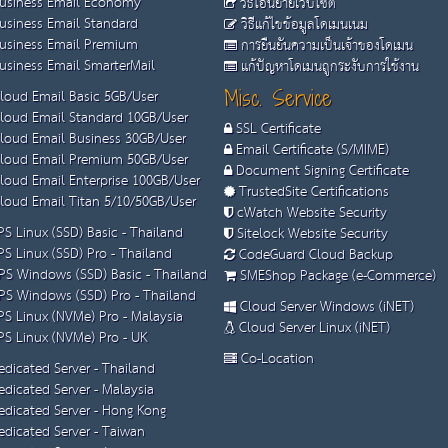
usiness Email Economy
วิธีโอนย้ายเว็บไซต์
usiness Email Standard
วิธีแก้ไขข้อมูลโดเมนเนม
usiness Email Premium
การยืนยันความเป็นเจ้าของโดเมน
siness Email SmarterMail
แก้ปัญหาโดเมนถูกระงับการใช้งาน
loud Email Basic 5GB/User
Misc. Service
loud Email Standard 10GB/User
SSL Certificate
loud Email Business 30GB/User
Email Certificate (S/MIME)
loud Email Premium 50GB/User
Document Signing Certificate
loud Email Enterprise 100GB/User
TrustedSite Certifications
loud Email Titan 5/10/50GB/User
cWatch Website Security
S Linux (SSD) Basic - Thailand
Sitelock Website Security
S Linux (SSD) Pro - Thailand
CodeGuard Cloud Backup
S Windows (SSD) Basic - Thailand
SMEShop Package (e-Commerce)
S Windows (SSD) Pro - Thailand
Cloud Server Windows (iNET)
S Linux (NVMe) Pro - Malaysia
Cloud Server Linux (iNET)
S Linux (NVMe) Pro - UK
Co-Location
dicated Server - Thailand
dicated Server - Malaysia
dicated Server - Hong Kong
dicated Server - Taiwan