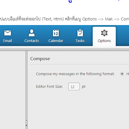
บบอีเมล์ที่จะส่งออกไป (Text, Html) คลิกที่เมนู Options --> Mail --> C