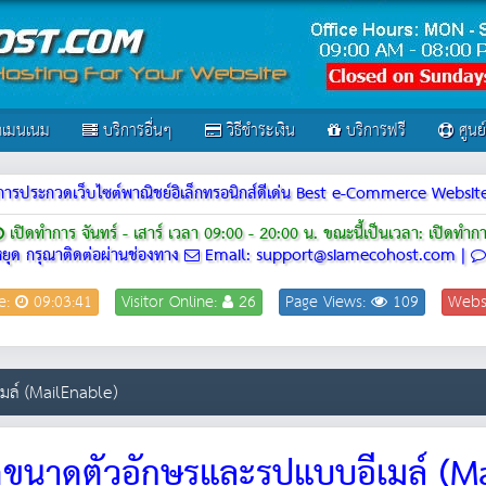
เมนเนม
บริการอื่นๆ
วิธีชำระเงิน
บริการฟรี
ศูนย
ณฑ์การประกวดเว็บไซต์พาณิชย์อิเล็กทรอนิกส์ดีเด่น Best e-Commerce Webs
เปิดทำการ จันทร์ - เสาร์ เวลา 09:00 - 20:00 น.
ขณะนี้เป็นเวลา: เปิดทำก
ยุด กรุณาติดต่อผ่านช่องทาง
Email: support@siamecohost.com |
e:
09:03:41
Visitor Online:
26
Page Views:
109
Webs
ล์ (MailEnable)
นาดตัวอักษรและรูปแบบอีเมล์ (M