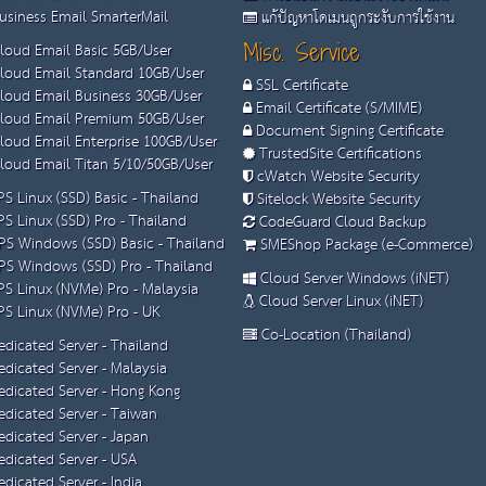
siness Email SmarterMail
แก้ปัญหาโดเมนถูกระงับการใช้งาน
loud Email Basic 5GB/User
Misc. Service
loud Email Standard 10GB/User
SSL Certificate
loud Email Business 30GB/User
Email Certificate (S/MIME)
loud Email Premium 50GB/User
Document Signing Certificate
loud Email Enterprise 100GB/User
TrustedSite Certifications
loud Email Titan 5/10/50GB/User
cWatch Website Security
S Linux (SSD) Basic - Thailand
Sitelock Website Security
S Linux (SSD) Pro - Thailand
CodeGuard Cloud Backup
S Windows (SSD) Basic - Thailand
SMEShop Package (e-Commerce)
S Windows (SSD) Pro - Thailand
Cloud Server Windows (iNET)
S Linux (NVMe) Pro - Malaysia
Cloud Server Linux (iNET)
S Linux (NVMe) Pro - UK
Co-Location (Thailand)
dicated Server - Thailand
dicated Server - Malaysia
dicated Server - Hong Kong
dicated Server - Taiwan
dicated Server - Japan
dicated Server - USA
dicated Server - India