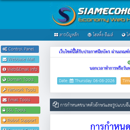
สารบัญหลัก
โฮสติ้ง-อีเมล์
โด
Control Panel
เว็บไซต์นี้ได้รับประกาศนียบัตร ผ่านเก
Webbase Mail
นอกเวลาทำการหรือวันห
Web&Email Info
Domain Tools
Date:
Thursday 06-08-2026
Tim
Network Tools
Email Tools
การกำหนดขนาดตัวอักษรและรูปแบบอีเม
SSL Tools
Robot Support
การกำหนดข