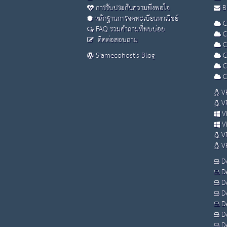
การรับประกันความพึงพอใจ
Bu
หลักฐานการจดทะเบียนพาณิชย์
C
FAQ รวมคำถามที่พบบ่อย
C
ติดต่อสอบถาม
C
Siamecohost's Blog
C
C
C
VP
VP
VP
VP
VP
VP
De
De
De
De
De
De
De