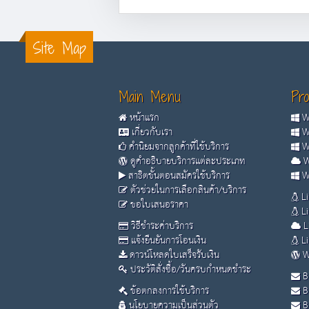
Site Map
Main Menu
Pro
หน้าแรก
Wi
เกี่ยวกับเรา
Wi
คำนิยมจากลูกค้าที่ใช้บริการ
Wi
ดูคำอธิบายบริการแต่ละประเภท
W
สาธิตขั้นตอนสมัครใช้บริการ
Wi
ตัวช่วยในการเลือกสินค้า/บริการ
Li
ขอใบเสนอราคา
Li
วิธีชำระค่าบริการ
L
แจ้งยืนยันการโอนเงิน
Li
ดาวน์โหลดใบเสร็จรับเงิน
W
ประวัติสั่งซื้อ/วันครบกำหนดชำระ
B
ข้อตกลงการใช้บริการ
B
นโยบายความเป็นส่วนตัว
B