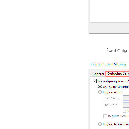
ที่แทป Outgo