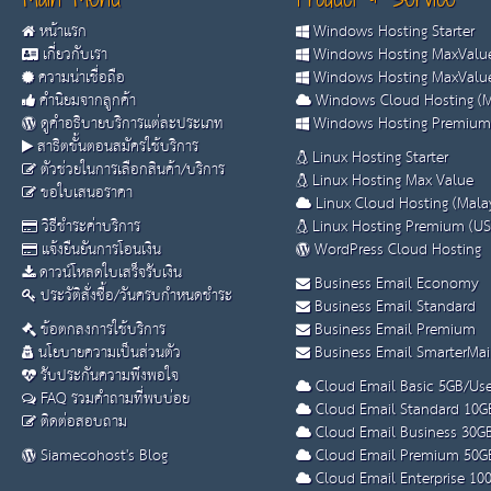
หน้าแรก
Windows Hosting Starter
เกี่ยวกับเรา
Windows Hosting MaxValue
ความน่าเชื่อถือ
Windows Hosting MaxValue
คำนิยมจากลูกค้า
Windows Cloud Hosting (M
ดูคำอธิบายบริการแต่ละประเภท
Windows Hosting Premium
สาธิตขั้นตอนสมัครใช้บริการ
Linux Hosting Starter
ตัวช่วยในการเลือกสินค้า/บริการ
Linux Hosting Max Value
ขอใบเสนอราคา
Linux Cloud Hosting (Malay
วิธีชำระค่าบริการ
Linux Hosting Premium (US
แจ้งยืนยันการโอนเงิน
WordPress Cloud Hosting
ดาวน์โหลดใบเสร็จรับเงิน
Business Email Economy
ประวัติสั่งซื้อ/วันครบกำหนดชำระ
Business Email Standard
ข้อตกลงการใช้บริการ
Business Email Premium
นโยบายความเป็นส่วนตัว
Business Email SmarterMai
รับประกันความพึงพอใจ
Cloud Email Basic 5GB/Use
FAQ รวมคำถามที่พบบ่อย
Cloud Email Standard 10G
ติดต่อสอบถาม
Cloud Email Business 30G
Siamecohost's Blog
Cloud Email Premium 50G
Cloud Email Enterprise 10