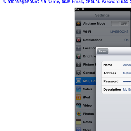
4. กรอกข้อมูลส่วนตัว ชื่อ Name, อีเมล์ Email, รหัสผ่าน Password และ ร