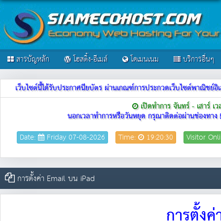
สารบัญหลัก
โฮสติ้ง-อีเมล์
โดเมนเนม
บริการอื่นๆ
เว็บไซต์นี้ได้รับประกาศนียบัตร ผ่านเกณฑ์การประกวดเว็บไซต์พาณิชย
เปิดทำการ จันทร์ - เสาร์ เ
นอกเวลาทำการหรือวันหยุด กรุณาติดต่อผ่านช่องทาง
Date:
Friday 07-08-2026
Time:
19:20:30
Visitor Onl
การตั้งค่า Email บน iPad
การตั้งค