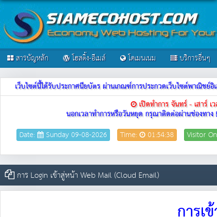
สารบัญหลัก
โฮสติ้ง-อีเมล์
โดเมนเนม
บริการอื่นๆ
เว็บไซต์นี้ได้รับประกาศนียบัตร ผ่านเกณฑ์การประกวดเว็บไซต์พาณิชย
เปิดทำการ จันทร์ - เสาร์ 
นอกเวลาทำการหรือวันหยุด กรุณาติดต่อผ่านช่องทาง
Date:
Sunday 09-08-2026
Time:
01:54:38
Visitor On
การ Login เข้าสู่หน้า Web Mail (Cloud Email)
การเข้