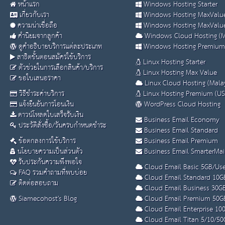
หน้าแรก
Windows Hosting Starter
เกี่ยวกับเรา
Windows Hosting MaxValue
ความน่าเชื่อถือ
Windows Hosting MaxValue
คำนิยมจากลูกค้า
Windows Cloud Hosting (M
ดูคำอธิบายบริการแต่ละประเภท
Windows Hosting Premium
สาธิตขั้นตอนสมัครใช้บริการ
Linux Hosting Starter
ตัวช่วยในการเลือกสินค้า/บริการ
Linux Hosting Max Value
ขอใบเสนอราคา
Linux Cloud Hosting (Malay
วิธีชำระค่าบริการ
Linux Hosting Premium (US
แจ้งยืนยันการโอนเงิน
WordPress Cloud Hosting
ดาวน์โหลดใบเสร็จรับเงิน
Business Email Economy
ประวัติสั่งซื้อ/วันครบกำหนดชำระ
Business Email Standard
ข้อตกลงการใช้บริการ
Business Email Premium
นโยบายความเป็นส่วนตัว
Business Email SmarterMai
รับประกันความพึงพอใจ
Cloud Email Basic 5GB/Use
FAQ รวมคำถามที่พบบ่อย
Cloud Email Standard 10G
ติดต่อสอบถาม
Cloud Email Business 30G
Siamecohost's Blog
Cloud Email Premium 50G
Cloud Email Enterprise 10
Cloud Email Titan 5/10/50