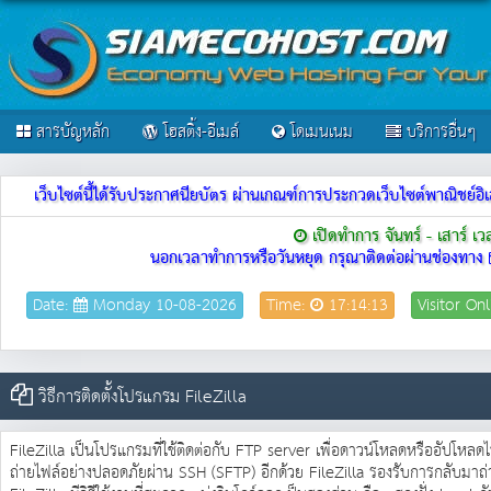
สารบัญหลัก
โฮสติ้ง-อีเมล์
โดเมนเนม
บริการอื่นๆ
เว็บไซต์นี้ได้รับประกาศนียบัตร ผ่านเกณฑ์การประกวดเว็บไซต์พาณิชย
เปิดทำการ จันทร์ - เสาร์ เ
นอกเวลาทำการหรือวันหยุด กรุณาติดต่อผ่านช่องทาง
Date:
Monday 10-08-2026
Time:
17:14:13
Visitor On
วิธีการติดตั้งโปรแกรม FileZilla
FileZilla เป็นโปรแกรมที่ใช้ติดต่อกับ FTP server เพื่อดาวน์โหลดหรืออัปโหล
ถ่ายไฟล์อย่างปลอดภัยผ่าน SSH (SFTP) อีกด้วย FileZilla รองรับการกลับมาถ