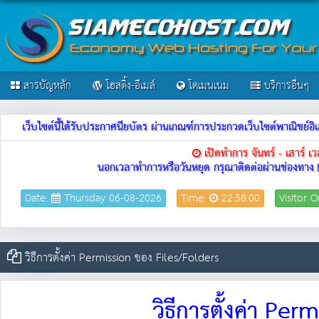
สารบัญหลัก
โฮสติ้ง-อีเมล์
โดเมนเนม
บริการอื่นๆ
เว็บไซต์นี้ได้รับประกาศนียบัตร ผ่านเกณฑ์การประกวดเว็บไซต์พาณิชย
เปิดทำการ จันทร์ - เสาร์ 
นอกเวลาทำการหรือวันหยุด กรุณาติดต่อผ่านช่องทาง
Date:
Thursday 06-08-2026
Time:
22:58:00
Visitor O
วิธีการตั้งค่า Permission ของ Files/Folders
วิธีการตั้งค่า Pe