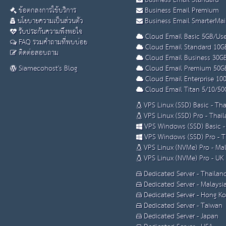
Business Email Standard
ข้อตกลงการใช้บริการ
Business Email Premium
นโยบายความเป็นส่วนตัว
Business Email SmarterMai
รับประกันความพึงพอใจ
Cloud Email Basic 5GB/Use
FAQ รวมคำถามที่พบบ่อย
Cloud Email Standard 10G
ติดต่อสอบถาม
Cloud Email Business 30G
Siamecohost's Blog
Cloud Email Premium 50G
Cloud Email Enterprise 10
Cloud Email Titan 5/10/50
VPS Linux (SSD) Basic - Th
VPS Linux (SSD) Pro - Thai
VPS Windows (SSD) Basic -
VPS Windows (SSD) Pro - T
VPS Linux (NVMe) Pro - Mal
VPS Linux (NVMe) Pro - UK
Dedicated Server - Thailan
Dedicated Server - Malaysi
Dedicated Server - Hong K
Dedicated Server - Taiwan
Dedicated Server - Japan