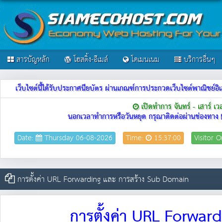
สารบัญหลัก
โฮสติ้ง-อีเมล์
โดเมนเนม
บริการอื่นๆ
เว็บไซต์นี้ได้รับประกาศนียบัตร ผ่านเกณฑ์การประกวดเว็บไซต์พาณิชย
เปิดทำการ จันทร์ - เสาร์ เ
นอกเวลาทำการหรือวันหยุด กรุณาติดต่อผ่านช่องทาง
Date:
Thursday 06-08-2026
Time:
15:37:00
Visitor O
การตั้งค่า URL Forwarding และ การสร้าง Sub Domain
การตั้งค่า URL Forwa