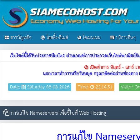
สารบัญหลัก
โฮสติ้ง-อีเมล์
โดเมนเนม
บริการอื่นๆ
เว็บไซต์นี้ได้รับประกาศนียบัตร ผ่านเกณฑ์การประกวดเว็บไซต์พาณิชย
เปิดทำการ จันทร์ - เสาร์ 
นอกเวลาทำการหรือวันหยุด กรุณาติดต่อผ่านช่องทาง
Date:
Saturday 08-08-2026
Time:
22:14:51
Visitor O
การแก้ไข Nameservers เพื่อชี้ไปที่ Web Hosting
การแก้ไข Nameserver