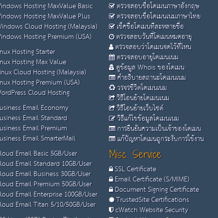
ndows Hosting MaxValue Basic
ตรวจสอบชื่อโดเมนภาษาอังกฤษ
ndows Hosting MaxValue Plus
ตรวจสอบชื่อโดเมนเนมภาษาไทย
indows Cloud Hosting (Malaysia)
เช็คชื่อโดเมนทีละหลายชื่อ
ndows Hosting Premium (USA)
ตรวจสอบวันที่โดเมนหมดอายุ
ตรวจสอบว่าโดเมนจดไว้ที่ไหน
nux Hosting Starter
ตรวจสอบอายุโดเมนเนม
nux Hosting Max Value
ดูข้อมูล Whois ของโดเมน
inux Cloud Hosting (Malaysia)
คำอธิบายสถานะโดเมนเนม
nux Hosting Premium (USA)
วรจรชีวิตโดเมนเนม
ordPress Cloud Hosting
วิธีโอนย้ายโดเมนเนม
usiness Email Economy
วิธีโอนย้ายเว็บไซต์
usiness Email Standard
วิธีแก้ไขข้อมูลโดเมนเนม
usiness Email Premium
การยืนยันความเป็นเจ้าของโดเมน
siness Email SmarterMail
แก้ปัญหาโดเมนถูกระงับการใช้งาน
loud Email Basic 5GB/User
Misc. Service
loud Email Standard 10GB/User
SSL Certificate
loud Email Business 30GB/User
Email Certificate (S/MIME)
loud Email Premium 50GB/User
Document Signing Certificate
loud Email Enterprise 100GB/User
TrustedSite Certifications
loud Email Titan 5/10/50GB/User
cWatch Website Security