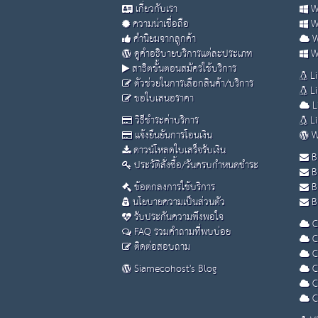
เกี่ยวกับเรา
Wi
ความน่าเชื่อถือ
Wi
คำนิยมจากลูกค้า
W
ดูคำอธิบายบริการแต่ละประเภท
Wi
สาธิตขั้นตอนสมัครใช้บริการ
Li
ตัวช่วยในการเลือกสินค้า/บริการ
Li
ขอใบเสนอราคา
L
วิธีชำระค่าบริการ
Li
แจ้งยืนยันการโอนเงิน
W
ดาวน์โหลดใบเสร็จรับเงิน
B
ประวัติสั่งซื้อ/วันครบกำหนดชำระ
B
ข้อตกลงการใช้บริการ
B
นโยบายความเป็นส่วนตัว
Bu
รับประกันความพึงพอใจ
C
FAQ รวมคำถามที่พบบ่อย
C
ติดต่อสอบถาม
C
Siamecohost's Blog
C
C
C