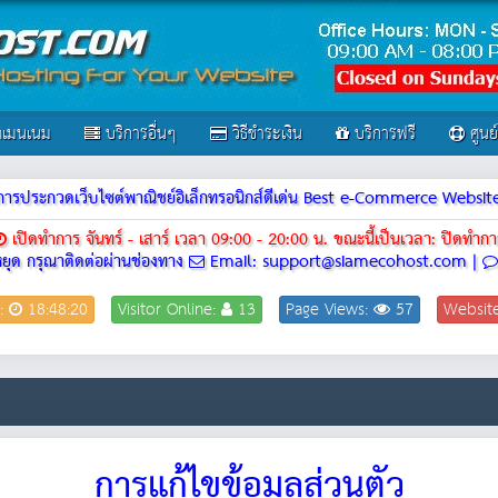
เมนเนม
บริการอื่นๆ
วิธีชำระเงิน
บริการฟรี
ศูนย
ณฑ์การประกวดเว็บไซต์พาณิชย์อิเล็กทรอนิกส์ดีเด่น Best e-Commerce Webs
เปิดทำการ จันทร์ - เสาร์ เวลา 09:00 - 20:00 น.
ขณะนี้เป็นเวลา: ปิดทำกา
ยุด กรุณาติดต่อผ่านช่องทาง
Email: support@siamecohost.com |
:
18:48:20
Visitor Online:
13
Page Views:
57
Websit
การแก้ไขข้อมูลส่วนตัว