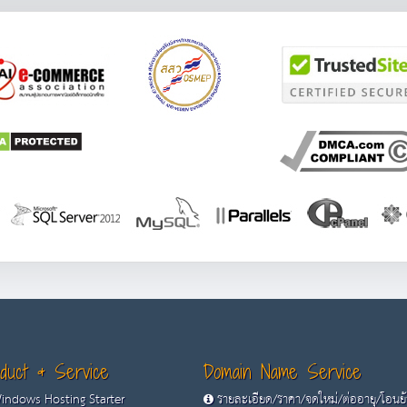
duct & Service
Domain Name Service
ndows Hosting Starter
รายละเอียด/ราคา/จดใหม่/ต่ออายุ/โอนย