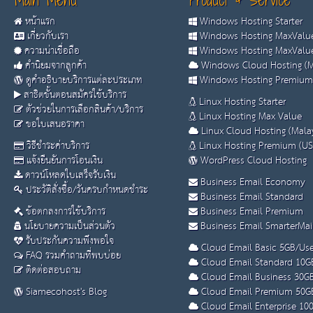
Main Menu
Product & Service
หน้าแรก
Windows Hosting Starter
เกี่ยวกับเรา
Windows Hosting MaxValue
ความน่าเชื่อถือ
Windows Hosting MaxValue
คำนิยมจากลูกค้า
Windows Cloud Hosting (M
ดูคำอธิบายบริการแต่ละประเภท
Windows Hosting Premium
สาธิตขั้นตอนสมัครใช้บริการ
Linux Hosting Starter
ตัวช่วยในการเลือกสินค้า/บริการ
Linux Hosting Max Value
ขอใบเสนอราคา
Linux Cloud Hosting (Malay
วิธีชำระค่าบริการ
Linux Hosting Premium (US
แจ้งยืนยันการโอนเงิน
WordPress Cloud Hosting
ดาวน์โหลดใบเสร็จรับเงิน
Business Email Economy
ประวัติสั่งซื้อ/วันครบกำหนดชำระ
Business Email Standard
ข้อตกลงการใช้บริการ
Business Email Premium
นโยบายความเป็นส่วนตัว
Business Email SmarterMai
รับประกันความพึงพอใจ
Cloud Email Basic 5GB/Use
FAQ รวมคำถามที่พบบ่อย
Cloud Email Standard 10G
ติดต่อสอบถาม
Cloud Email Business 30G
Siamecohost's Blog
Cloud Email Premium 50G
Cloud Email Enterprise 10