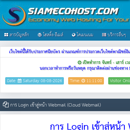
สารบัญหลัก
โฮสติ้ง-อีเมล์
โดเมนเนม
บริการอื่นๆ
เว็บไซต์นี้ได้รับประกาศนียบัตร ผ่านเกณฑ์การประกวดเว็บไซต์พาณิชย
เปิดทำการ จันทร์ - เสาร์ เ
นอกเวลาทำการหรือวันหยุด กรุณาติดต่อผ่านช่องทาง
Date:
Saturday 08-08-2026
Time:
11:11:00
Visitor Onl
การ Login เข้าสู่หน้า Webmail (Cloud Webmail)
การ Login เข้าสู่ห