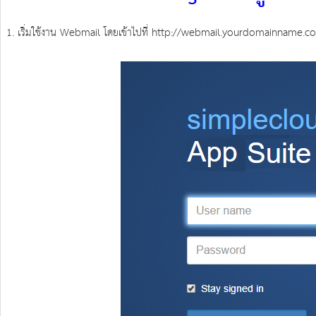
1. เริ่มใช้งาน Webmail โดยเข้าไปที่ http://webmail.yourdomainname.c