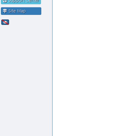
Support Center
Site Map