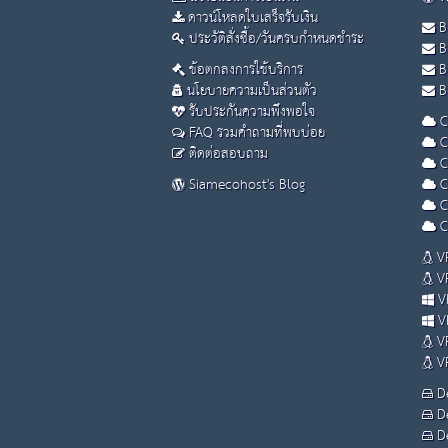
ดาวน์โหลดใบเสร็จรับเงิน
B
ประวัติสั่งซื้อ/วันครบกำหนดชำระ
B
ข้อตกลงการใช้บริการ
B
นโยบายความเป็นส่วนตัว
Bu
รับประกันความพึงพอใจ
C
FAQ รวมคำถามที่พบบ่อย
C
ติดต่อสอบถาม
C
Siamecohost's Blog
C
C
C
VP
VP
VP
VP
VP
VP
De
De
De