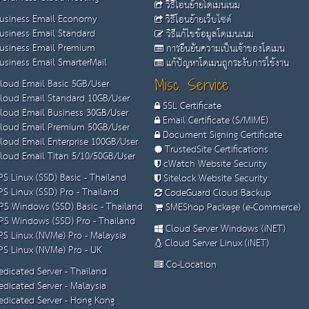
วิธีโอนย้ายโดเมนเนม
usiness Email Economy
วิธีโอนย้ายเว็บไซต์
usiness Email Standard
วิธีแก้ไขข้อมูลโดเมนเนม
usiness Email Premium
การยืนยันความเป็นเจ้าของโดเมน
siness Email SmarterMail
แก้ปัญหาโดเมนถูกระงับการใช้งาน
loud Email Basic 5GB/User
Misc. Service
loud Email Standard 10GB/User
SSL Certificate
loud Email Business 30GB/User
Email Certificate (S/MIME)
loud Email Premium 50GB/User
Document Signing Certificate
loud Email Enterprise 100GB/User
TrustedSite Certifications
loud Email Titan 5/10/50GB/User
cWatch Website Security
S Linux (SSD) Basic - Thailand
Sitelock Website Security
S Linux (SSD) Pro - Thailand
CodeGuard Cloud Backup
S Windows (SSD) Basic - Thailand
SMEShop Package (e-Commerce)
S Windows (SSD) Pro - Thailand
Cloud Server Windows (iNET)
S Linux (NVMe) Pro - Malaysia
Cloud Server Linux (iNET)
S Linux (NVMe) Pro - UK
Co-Location
dicated Server - Thailand
dicated Server - Malaysia
dicated Server - Hong Kong