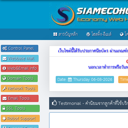
สารบัญหลัก
โฮสติ้ง-อีเมล์
โด
Control Panel
เว็บไซต์นี้ได้รับประกาศนียบัตร ผ่านเก
Webbase Mail
นอกเวลาทำการหรือวันห
Web&Email Info
Domain Tools
Date:
Thursday 06-08-2026
Tim
Network Tools
Email Tools
Testimonial - คำนิยมจากลูกค้าที่ใช้บริ
SSL Tools
Robot Support