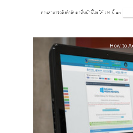
ท่านสามารถลิงค์กลับมาที่หน้านี้โดยใช้ Url นี้ =>
How to A