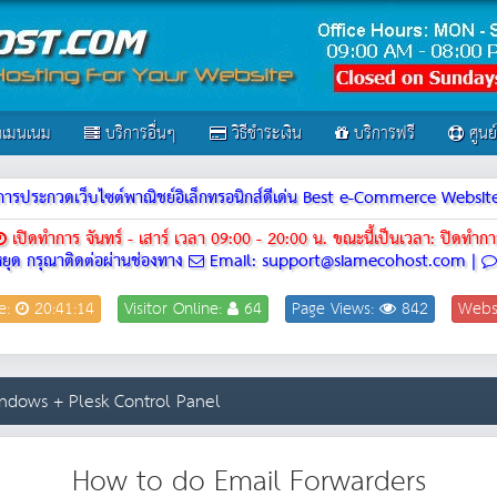
เมนเนม
บริการอื่นๆ
วิธีชำระเงิน
บริการฟรี
ศูนย
ณฑ์การประกวดเว็บไซต์พาณิชย์อิเล็กทรอนิกส์ดีเด่น Best e-Commerce Webs
เปิดทำการ จันทร์ - เสาร์ เวลา 09:00 - 20:00 น.
ขณะนี้เป็นเวลา: ปิดทำกา
ยุด กรุณาติดต่อผ่านช่องทาง
Email: support@siamecohost.com |
e:
20:41:14
Visitor Online:
64
Page Views:
842
Webs
indows + Plesk Control Panel
How to do Email Forwarders