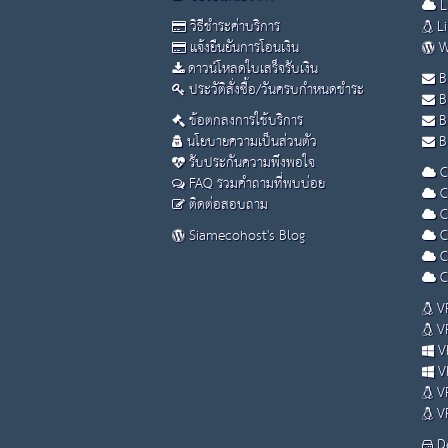
L
วิธีชำระค่าบริการ
Li
แจ้งยืนยันการโอนเงิน
W
ดาวน์โหลดใบเสร็จรับเงิน
B
ประวัติสั่งซื้อ/วันครบกำหนดชำระ
B
ข้อตกลงการใช้บริการ
B
นโยบายความเป็นส่วนตัว
Bu
รับประกันความพึงพอใจ
C
FAQ รวมคำถามที่พบบ่อย
C
ติดต่อสอบถาม
C
Siamecohost's Blog
C
C
C
VP
VP
VP
VP
VP
VP
De