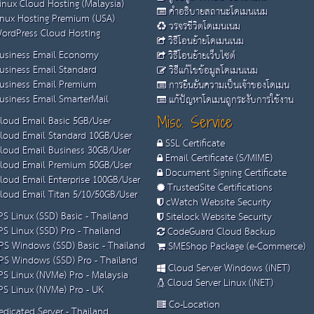
inux Cloud Hosting (Malaysia)
คำอธิบายสถานะโดเมนเนม
nux Hosting Premium (USA)
วรจรชีวิตโดเมนเนม
ordPress Cloud Hosting
วิธีโอนย้ายโดเมนเนม
usiness Email Economy
วิธีโอนย้ายเว็บไซต์
usiness Email Standard
วิธีแก้ไขข้อมูลโดเมนเนม
usiness Email Premium
การยืนยันความเป็นเจ้าของโดเมน
siness Email SmarterMail
แก้ปัญหาโดเมนถูกระงับการใช้งาน
loud Email Basic 5GB/User
Misc. Service
loud Email Standard 10GB/User
SSL Certificate
loud Email Business 30GB/User
Email Certificate (S/MIME)
loud Email Premium 50GB/User
Document Signing Certificate
loud Email Enterprise 100GB/User
TrustedSite Certifications
loud Email Titan 5/10/50GB/User
cWatch Website Security
S Linux (SSD) Basic - Thailand
Sitelock Website Security
S Linux (SSD) Pro - Thailand
CodeGuard Cloud Backup
S Windows (SSD) Basic - Thailand
SMEShop Package (e-Commerce)
S Windows (SSD) Pro - Thailand
Cloud Server Windows (iNET)
S Linux (NVMe) Pro - Malaysia
Cloud Server Linux (iNET)
S Linux (NVMe) Pro - UK
Co-Location
dicated Server - Thailand