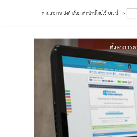
ท่านสามารถลิงค์กลับมาที่หน้านี้โดยใช้ Url นี้ =>
ตั้งค่าการต