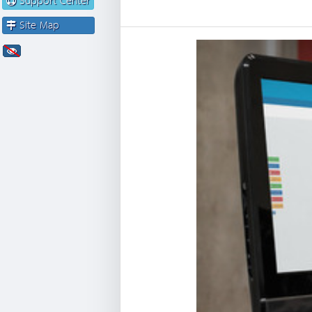
Support Center
Site Map