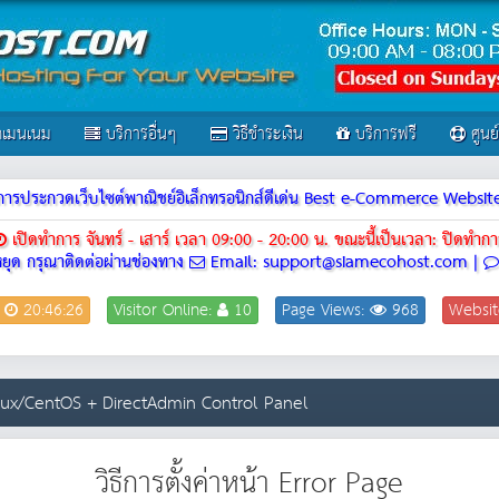
เมนเนม
บริการอื่นๆ
วิธีชำระเงิน
บริการฟรี
ศูนย
ณฑ์การประกวดเว็บไซต์พาณิชย์อิเล็กทรอนิกส์ดีเด่น Best e-Commerce Webs
เปิดทำการ จันทร์ - เสาร์ เวลา 09:00 - 20:00 น.
ขณะนี้เป็นเวลา: ปิดทำกา
ยุด กรุณาติดต่อผ่านช่องทาง
Email: support@siamecohost.com |
:
20:46:26
Visitor Online:
10
Page Views:
968
Websit
inux/CentOS + DirectAdmin Control Panel
วิธีการตั้งค่าหน้า Error Page