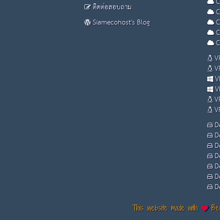
C
ติดต่อสอบถาม
C
Siamecohost's Blog
C
C
C
VP
VP
VP
VP
VP
VP
De
De
De
De
De
De
De
This website made with
Bes