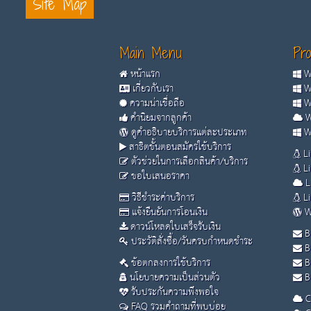
Site Map
Main Menu
Pro
หน้าแรก
Wi
เกี่ยวกับเรา
Wi
ความน่าเชื่อถือ
Wi
คำนิยมจากลูกค้า
W
ดูคำอธิบายบริการแต่ละประเภท
Wi
สาธิตขั้นตอนสมัครใช้บริการ
Li
ตัวช่วยในการเลือกสินค้า/บริการ
Li
ขอใบเสนอราคา
L
วิธีชำระค่าบริการ
Li
แจ้งยืนยันการโอนเงิน
W
ดาวน์โหลดใบเสร็จรับเงิน
B
ประวัติสั่งซื้อ/วันครบกำหนดชำระ
B
ข้อตกลงการใช้บริการ
B
นโยบายความเป็นส่วนตัว
Bu
รับประกันความพึงพอใจ
C
FAQ รวมคำถามที่พบบ่อย