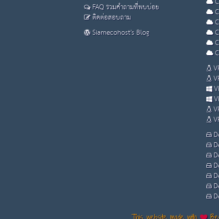
C
FAQ รวมคำถามที่พบบ่อย
C
ติดต่อสอบถาม
C
Siamecohost's Blog
C
C
C
VP
VP
VP
VP
VP
VP
De
De
De
De
De
De
De
This website made with
Bes