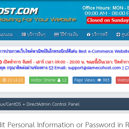
เมนเนม
บริการอื่นๆ
วิธีชำระเงิน
บริการฟรี
ศูนย
ณฑ์การประกวดเว็บไซต์พาณิชย์อิเล็กทรอนิกส์ดีเด่น Best e-Commerce Webs
เปิดทำการ จันทร์ - เสาร์ เวลา 09:00 - 20:00 น.
ขณะนี้เป็นเวลา: ปิดทำกา
ยุด กรุณาติดต่อผ่านช่องทาง
Email: support@siamecohost.com |
e:
23:14:22
Visitor Online:
12
Page Views:
965
Websi
inux/CentOS + DirectAdmin Control Panel
it Personal Information or Password in