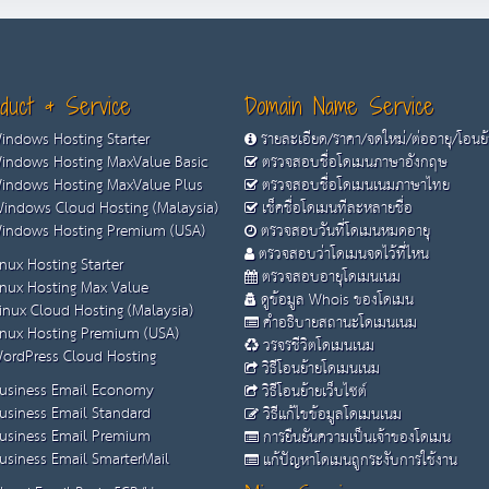
duct & Service
Domain Name Service
ndows Hosting Starter
รายละเอียด/ราคา/จดใหม่/ต่ออายุ/โอนย
ndows Hosting MaxValue Basic
ตรวจสอบชื่อโดเมนภาษาอังกฤษ
ndows Hosting MaxValue Plus
ตรวจสอบชื่อโดเมนเนมภาษาไทย
indows Cloud Hosting (Malaysia)
เช็คชื่อโดเมนทีละหลายชื่อ
ndows Hosting Premium (USA)
ตรวจสอบวันที่โดเมนหมดอายุ
ตรวจสอบว่าโดเมนจดไว้ที่ไหน
nux Hosting Starter
ตรวจสอบอายุโดเมนเนม
nux Hosting Max Value
ดูข้อมูล Whois ของโดเมน
inux Cloud Hosting (Malaysia)
คำอธิบายสถานะโดเมนเนม
nux Hosting Premium (USA)
วรจรชีวิตโดเมนเนม
ordPress Cloud Hosting
วิธีโอนย้ายโดเมนเนม
usiness Email Economy
วิธีโอนย้ายเว็บไซต์
usiness Email Standard
วิธีแก้ไขข้อมูลโดเมนเนม
usiness Email Premium
การยืนยันความเป็นเจ้าของโดเมน
siness Email SmarterMail
แก้ปัญหาโดเมนถูกระงับการใช้งาน