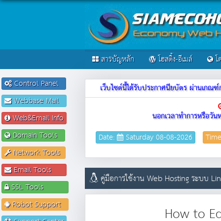
สารบัญหลัก
โฮสติ้ง-อีเมล์
โด
Control Panel
เว็บไซต์นี้ได้รับประกาศนียบัตร ผ่านเก
Webbase Mail
นอกเวลาทำการหรือวันห
Web&Email Info
Domain Tools
Date:
Saturday 08-08-2026
Tim
Network Tools
Email Tools
คู่มือการใช้งาน Web Hosting ระบบ L
SSL Tools
Robot Support
How to Ed