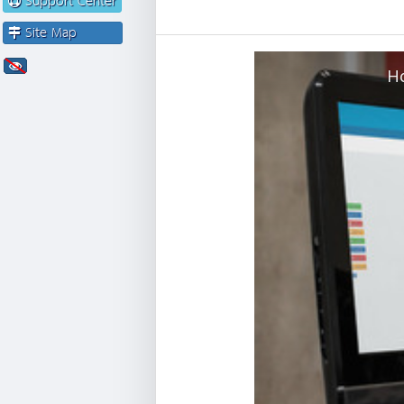
Support Center
Site Map
Ho