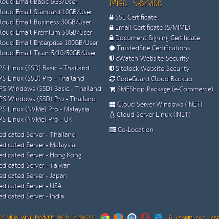
loud Email Basic 5GB/User
Misc. Service
loud Email Standard 10GB/User
SSL Certificate
loud Email Business 30GB/User
Email Certificate (S/MIME)
loud Email Premium 50GB/User
Document Signing Certificate
loud Email Enterprise 100GB/User
TrustedSite Certifications
loud Email Titan 5/10/50GB/User
cWatch Website Security
S Linux (SSD) Basic - Thailand
Sitelock Website Security
S Linux (SSD) Pro - Thailand
CodeGuard Cloud Backup
S Windows (SSD) Basic - Thailand
SMEShop Package (e-Commerce)
S Windows (SSD) Pro - Thailand
Cloud Server Windows (iNET)
S Linux (NVMe) Pro - Malaysia
Cloud Server Linux (iNET)
S Linux (NVMe) Pro - UK
Co-Location
dicated Server - Thailand
dicated Server - Malaysia
dicated Server - Hong Kong
dicated Server - Taiwan
dicated Server - Japan
dicated Server - USA
dicated Server - India
t view with modern web browser.
A design css menu