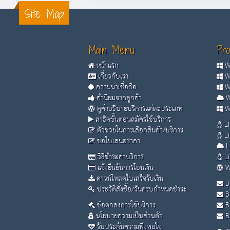
Site Map
Main Menu
Pro
หน้าแรก
Wi
เกี่ยวกับเรา
Wi
ความน่าเชื่อถือ
Wi
คำนิยมจากลูกค้า
W
ดูคำอธิบายบริการแต่ละประเภท
Wi
สาธิตขั้นตอนสมัครใช้บริการ
Li
ตัวช่วยในการเลือกสินค้า/บริการ
Li
ขอใบเสนอราคา
L
วิธีชำระค่าบริการ
Li
แจ้งยืนยันการโอนเงิน
W
ดาวน์โหลดใบเสร็จรับเงิน
B
ประวัติสั่งซื้อ/วันครบกำหนดชำระ
B
ข้อตกลงการใช้บริการ
B
นโยบายความเป็นส่วนตัว
Bu
รับประกันความพึงพอใจ