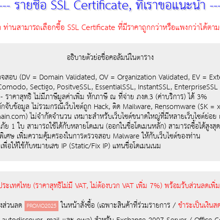
--- รายชื่อ SSL Certificate, ที่เราขอแนะนำ --
ำ ท่านสามารถเลือกซื้อ SSL Certificate ที่มีราคาถูกกว่าหรือแพงกว่าไ
อธิบายตัวย่อชื่อคอลัมน์ในตาราง
จสอบ (DV = Domain Validated, OV = Organization Validated, EV = Ext
 Comodo, Sectigo, PositveSSL, EssentialSSL, InstantSSL, EnterpriseSSL 1
 ราคาสุทธิ ไม่มีภาษีมูลค่าเพิ่ม หักภาษี ณ ที่จ่าย ภงด.3 (ค่าบริการ) ได้ 3%
กจับข้อมูล ไม่รวมกรณีเว็บไซต์ถูก Hack, ติด Mailware, Rensomware ($K =
.com) ไม่จำกัดจำนวน เหมาะสำหรับเว็บไซต์ขนาดใหญ่ที่มีหลายเว็บไซต์ย่อย เ
 1 ใบ สามารถใช้ได้กับหลายโดเมน (ออกในชื่อโดเมนหลัก) สามารถซื้อได้สูงส
ิเศษ เพิ่มความคุ้มครองในการตรวจสอบ Malware ให้กับเว็บไซต์ของท่าน
เพื่อให้ใช้กับหมายเลข IP (Static/Fix IP) แทนชื่อโดเมนเนม
นประเทศไทย (ราคาสุทธิไม่มี VAT, ไม่ต้องบวก VAT เพิ่ม 7%) พร้อมรับส่วนลดเพ
องส่วนลด
ในหน้าสั่งซื้อ (เฉพาะสินค้าที่ร่วมรายการ /
ชำระเป็นเงินสด
PROMO2025