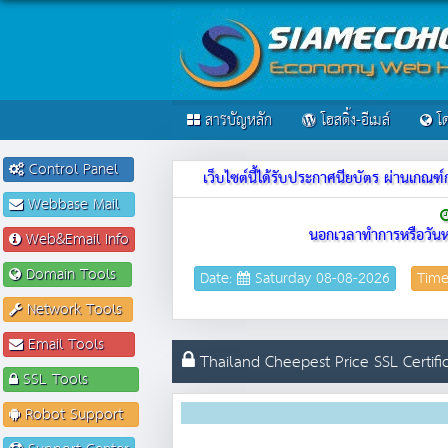
สารบัญหลัก
โฮสติ้ง-อีเมล์
โด
Control Panel
เว็บไซต์นี้ได้รับประกาศนียบัตร ผ่านเก
Webbase Mail
นอกเวลาทำการหรือวันห
Web&Email Info
Domain Tools
Date:
Saturday 08-08-2026
Tim
Network Tools
Email Tools
Thailand Cheepest Price SSL Certific
SSL Tools
Robot Support