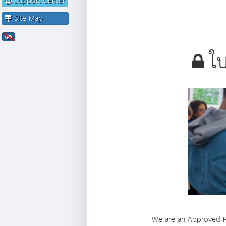
Support Center
Site Map
ใบ
We are an Approved Res