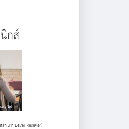
ิกส์
ceit.Net
itanium Level Reseller)