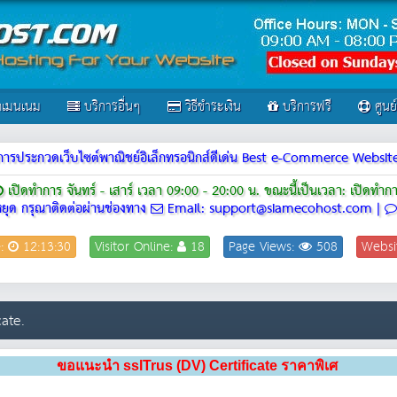
เมนเนม
บริการอื่นๆ
วิธีชำระเงิน
บริการฟรี
ศูนย
ณฑ์การประกวดเว็บไซต์พาณิชย์อิเล็กทรอนิกส์ดีเด่น Best e-Commerce Webs
เปิดทำการ จันทร์ - เสาร์ เวลา 09:00 - 20:00 น.
ขณะนี้เป็นเวลา: เปิดทำก
ยุด กรุณาติดต่อผ่านช่องทาง
Email: support@siamecohost.com |
e:
12:13:30
Visitor Online:
18
Page Views:
508
Websi
ate.
ขอแนะนำ sslTrus