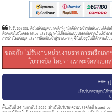
ใบรับรอง SSL คือไฟล์ข้อมูลขนาดเล็กที่ผูกมัดคีย์การเข้ารหัสลับแบบดิจิทัล
ล็อคและโปรโตคอล https และอนุญาตให้เชื่อมต่อแบบปลอดภัยจากเว็บเซิร์ฟเวอ
การถ่ายโอนข้อมูล และการล๊อคอินเข้าสู่ระบบต่างๆ ซึ่งในปัจจุบันนี้ได้กลาย
ขออภัย ไม่รับงานหน่วยงานราชการหรือเอกชน 
ใบวางบิล โดยทางเราจะจัดส่งเอกสา
*** 
แจ้งปรับลดอายุการใช้ง
U
ตั้งแต่วันที่ 24 กุมภาพันธ์ 2026 (สำหรับใบรับรองความปลอดภัยที่ Issued by