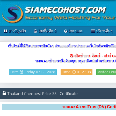
สารบัญหลัก
โฮสติ้ง-อีเมล์
โดเมนเนม
บริการอื่นๆ
เว็บไซต์นี้ได้รับประกาศนียบัตร ผ่านเกณฑ์การประกวดเว็บไซต์พาณิชย
เปิดทำการ จันทร์ - เสาร์ 
นอกเวลาทำการหรือวันหยุด กรุณาติดต่อผ่านช่องทาง
Date:
Friday 07-08-2026
Time:
01:27:08
Visitor Onl
Thailand Cheepest Price SSL Certificate.
ขอแนะนำ sslTrus (DV) Certific