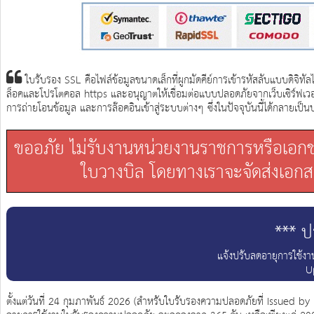
ใบรับรอง SSL คือไฟล์ข้อมูลขนาดเล็กที่ผูกมัดคีย์การเข้ารหัสลับแบบดิจิทัล
ล็อคและโปรโตคอล https และอนุญาตให้เชื่อมต่อแบบปลอดภัยจากเว็บเซิร์ฟเวอ
การถ่ายโอนข้อมูล และการล๊อคอินเข้าสู่ระบบต่างๆ ซึ่งในปัจจุบันนี้ได้กลาย
ขออภัย ไม่รับงานหน่วยงานราชการหรือเอกชน 
ใบวางบิล โดยทางเราจะจัดส่งเอกสา
*** 
แจ้งปรับลดอายุการใช้ง
U
ตั้งแต่วันที่ 24 กุมภาพันธ์ 2026 (สำหรับใบรับรองความปลอดภัยที่ Issued by