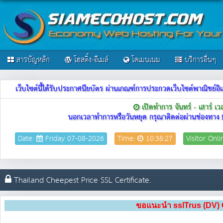
สารบัญหลัก
โฮสติ้ง-อีเมล์
โดเมนเนม
บริการอื่นๆ
เว็บไซต์นี้ได้รับประกาศนียบัตร ผ่านเกณฑ์การประกวดเว็บไซต์พาณิชย
เปิดทำการ จันทร์ - เสาร์ เ
นอกเวลาทำการหรือวันหยุด กรุณาติดต่อผ่านช่องทาง
Date:
Friday 07-08-2026
Time:
10:38:27
Visitor Onl
Thailand Cheepest Price SSL Certificate.
ขอแนะนำ sslTrus (DV) Certi