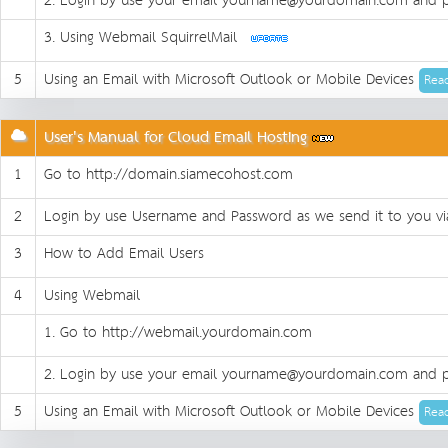
2. Login by use your email yourname@yourdomain.com and p
3. Using Webmail SquirrelMail
5
Using an Email with Microsoft Outlook or Mobile Devices
Read
User's Manual for Cloud Email Hosting
1
Go to http://domain.siamecohost.com
2
Login by use Username and Password as we send it to you vi
3
How to Add Email Users
4
Using Webmail
1. Go to http://webmail.yourdomain.com
2. Login by use your email yourname@yourdomain.com and p
5
Using an Email with Microsoft Outlook or Mobile Devices
Read