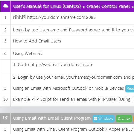
User's Manual for Linux (CentOS) + cPanel Control Panel 
1
เข้าไปที่ https://yourdomianname.com:2083
2
Login by use Username and Password as we send it to you vi
3
How to Add Email Users
4
Using Webmail
1. Go to http://webmail.yourdomain.com
2. Login by use your email yourname@yourdomain.com and p
5
Using an Email with Microsoft Outlook or Mobile Devices
Read
10
Example PHP Script for send an email with PHPMailer (Using 
Using Email with Email Client Program
Windows
Linux
5
Using Email with Email Client Program Outlook / Apple Mail /