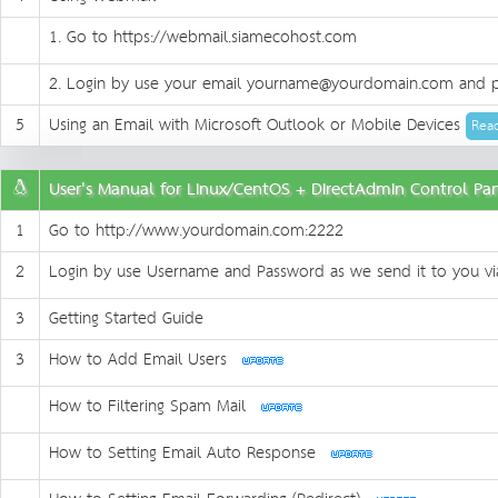
1. Go to https://webmail.siamecohost.com
2. Login by use your email yourname@yourdomain.com and p
5
Using an Email with Microsoft Outlook or Mobile Devices
Read
User's Manual for Linux/CentOS + DirectAdmin Control P
1
Go to http://www.yourdomain.com:2222
2
Login by use Username and Password as we send it to you vi
3
Getting Started Guide
3
How to Add Email Users
How to Filtering Spam Mail
How to Setting Email Auto Response