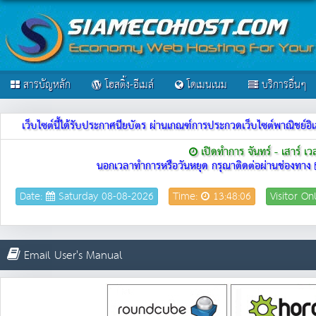
สารบัญหลัก
โฮสติ้ง-อีเมล์
โดเมนเนม
บริการอื่นๆ
เว็บไซต์นี้ได้รับประกาศนียบัตร ผ่านเกณฑ์การประกวดเว็บไซต์พาณิชย
เปิดทำการ จันทร์ - เสาร์ เ
นอกเวลาทำการหรือวันหยุด กรุณาติดต่อผ่านช่องทาง
Date:
Saturday 08-08-2026
Time:
13:48:06
Visitor On
Email User's Manual