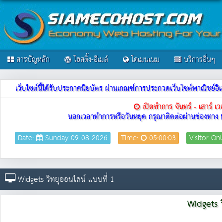
สารบัญหลัก
โฮสติ้ง-อีเมล์
โดเมนเนม
บริการอื่นๆ
เว็บไซต์นี้ได้รับประกาศนียบัตร ผ่านเกณฑ์การประกวดเว็บไซต์พาณิชย
เปิดทำการ จันทร์ - เสาร์ 
นอกเวลาทำการหรือวันหยุด กรุณาติดต่อผ่านช่องทาง
Date:
Sunday 09-08-2026
Time:
05:00:03
Visitor On
Widgets วิทยุออนไลน์ แบบที่ 1
Widgets ว