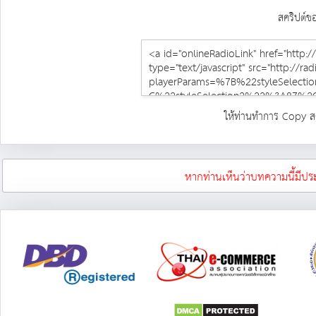
สคริปต์ข
ให้ท่านทำการ Copy สคร
หากท่านเห็นว่าบทความนี้มีปร