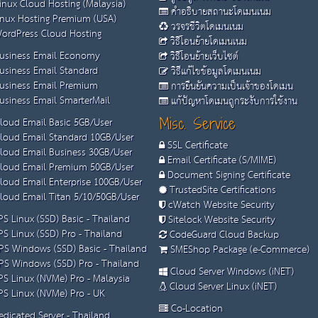
inux Cloud Hosting (Malaysia)
คำอธิบายสถานะโดเมนเนม
nux Hosting Premium (USA)
วรจรชีวิตโดเมนเนม
ordPress Cloud Hosting
วิธีโอนย้ายโดเมนเนม
usiness Email Economy
วิธีโอนย้ายเว็บไซต์
usiness Email Standard
วิธีแก้ไขข้อมูลโดเมนเนม
usiness Email Premium
การยืนยันความเป็นเจ้าของโดเมน
siness Email SmarterMail
แก้ปัญหาโดเมนถูกระงับการใช้งาน
loud Email Basic 5GB/User
Misc. Service
loud Email Standard 10GB/User
SSL Certificate
loud Email Business 30GB/User
Email Certificate (S/MIME)
loud Email Premium 50GB/User
Document Signing Certificate
loud Email Enterprise 100GB/User
TrustedSite Certifications
loud Email Titan 5/10/50GB/User
cWatch Website Security
S Linux (SSD) Basic - Thailand
Sitelock Website Security
S Linux (SSD) Pro - Thailand
CodeGuard Cloud Backup
S Windows (SSD) Basic - Thailand
SMEShop Package (e-Commerce)
S Windows (SSD) Pro - Thailand
Cloud Server Windows (iNET)
S Linux (NVMe) Pro - Malaysia
Cloud Server Linux (iNET)
S Linux (NVMe) Pro - UK
Co-Location
dicated Server - Thailand