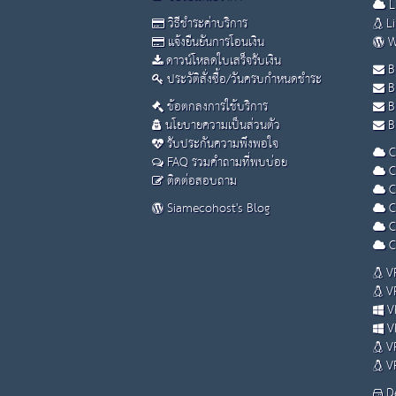
L
วิธีชำระค่าบริการ
Li
แจ้งยืนยันการโอนเงิน
W
ดาวน์โหลดใบเสร็จรับเงิน
B
ประวัติสั่งซื้อ/วันครบกำหนดชำระ
B
ข้อตกลงการใช้บริการ
B
นโยบายความเป็นส่วนตัว
Bu
รับประกันความพึงพอใจ
C
FAQ รวมคำถามที่พบบ่อย
C
ติดต่อสอบถาม
C
Siamecohost's Blog
C
C
C
VP
VP
VP
VP
VP
VP
De