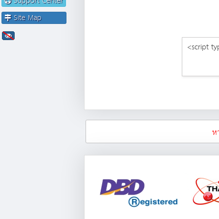
Support Center
Site Map
หา