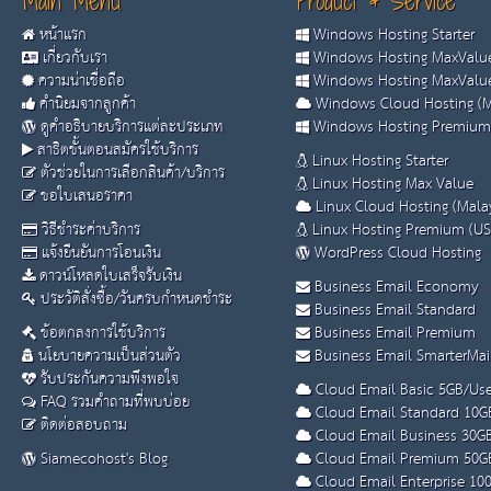
Main Menu
Product & Service
หน้าแรก
Windows Hosting Starter
เกี่ยวกับเรา
Windows Hosting MaxValue
ความน่าเชื่อถือ
Windows Hosting MaxValue
คำนิยมจากลูกค้า
Windows Cloud Hosting (M
ดูคำอธิบายบริการแต่ละประเภท
Windows Hosting Premium
สาธิตขั้นตอนสมัครใช้บริการ
Linux Hosting Starter
ตัวช่วยในการเลือกสินค้า/บริการ
Linux Hosting Max Value
ขอใบเสนอราคา
Linux Cloud Hosting (Malay
วิธีชำระค่าบริการ
Linux Hosting Premium (US
แจ้งยืนยันการโอนเงิน
WordPress Cloud Hosting
ดาวน์โหลดใบเสร็จรับเงิน
Business Email Economy
ประวัติสั่งซื้อ/วันครบกำหนดชำระ
Business Email Standard
ข้อตกลงการใช้บริการ
Business Email Premium
นโยบายความเป็นส่วนตัว
Business Email SmarterMai
รับประกันความพึงพอใจ
Cloud Email Basic 5GB/Use
FAQ รวมคำถามที่พบบ่อย
Cloud Email Standard 10G
ติดต่อสอบถาม
Cloud Email Business 30G
Siamecohost's Blog
Cloud Email Premium 50G
Cloud Email Enterprise 10