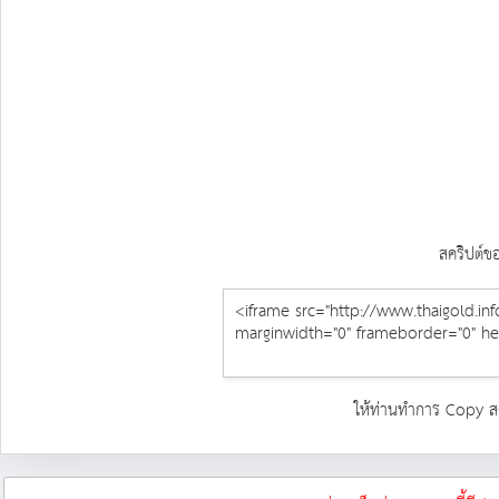
สคริปต์ข
ให้ท่านทำการ Copy สคร