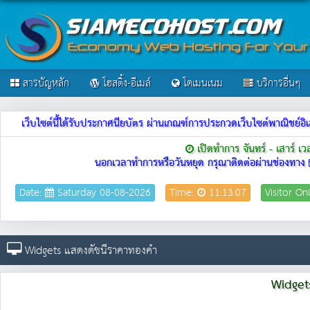
สารบัญหลัก
โฮสติ้ง-อีเมล์
โดเมนเนม
บริการอื่นๆ
เว็บไซต์นี้ได้รับประกาศนียบัตร ผ่านเกณฑ์การประกวดเว็บไซต์พาณิชย
เปิดทำการ จันทร์ - เสาร์ เ
นอกเวลาทำการหรือวันหยุด กรุณาติดต่อผ่านช่องทาง
Date:
Saturday 08-08-2026
Time:
11:13:07
Visitor On
Widgets แสดงดัชนีราคาทองคำ
Widget