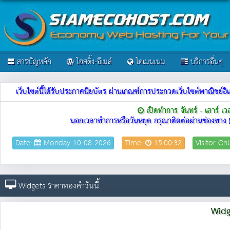
สารบัญหลัก
โฮสติ้ง-อีเมล์
โดเมนเนม
บริการอื่นๆ
เว็บไซต์นี้ได้รับประกาศนียบัตร ผ่านเกณฑ์การประกวดเว็บไซต์พาณิชย
เปิดทำการ จันทร์ - เสาร์ เ
นอกเวลาทำการหรือวันหยุด กรุณาติดต่อผ่านช่องทาง
Date:
Monday 10-08-2026
Time:
15:00:32
Visitor On
Widgets ราคาทองคำวันนี้
Widg