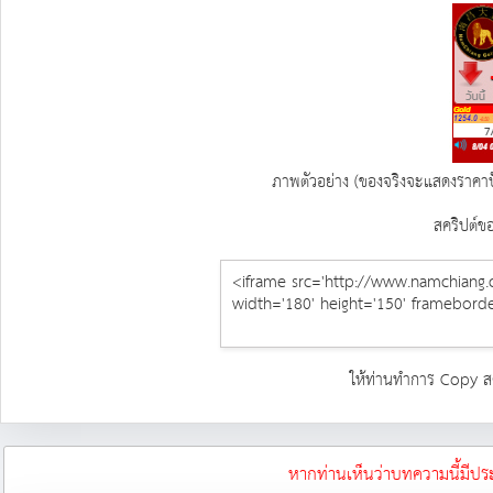
ภาพตัวอย่าง (ของจริงจะแสดงราคาปัจจ
สคริปต์ข
ให้ท่านทำการ Copy สคร
หากท่านเห็นว่าบทความนี้มีปร