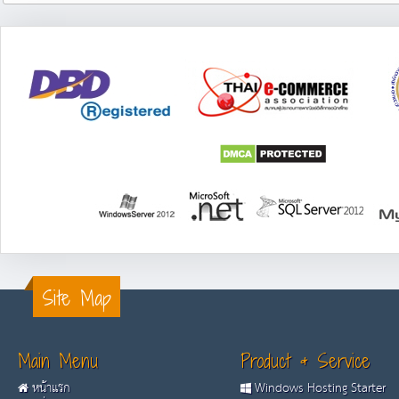
Site Map
Main Menu
Product & Service
หน้าแรก
Windows Hosting Starter