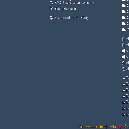
FAQ รวมคำถามที่พบบ่อย
C
ติดต่อสอบถาม
C
Siamecohost's Blog
C
C
C
VP
VP
VP
VP
VP
VP
De
De
De
De
De
De
De
This website made with
Bes