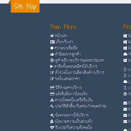
Site Map
Main Menu
Pro
หน้าแรก
Wi
เกี่ยวกับเรา
Wi
ความน่าเชื่อถือ
Wi
คำนิยมจากลูกค้า
W
ดูคำอธิบายบริการแต่ละประเภท
Wi
สาธิตขั้นตอนสมัครใช้บริการ
Li
ตัวช่วยในการเลือกสินค้า/บริการ
Li
ขอใบเสนอราคา
L
วิธีชำระค่าบริการ
Li
แจ้งยืนยันการโอนเงิน
W
ดาวน์โหลดใบเสร็จรับเงิน
B
ประวัติสั่งซื้อ/วันครบกำหนดชำระ
B
ข้อตกลงการใช้บริการ
B
นโยบายความเป็นส่วนตัว
Bu
รับประกันความพึงพอใจ
C