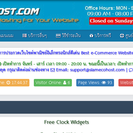
เมนเนม
บริการอื่นๆ
วิธีชำระเงิน
บริการฟรี
ศูนย
ณฑ์การประกวดเว็บไซต์พาณิชย์อิเล็กทรอนิกส์ดีเด่น Best e-Commerce Webs
เปิดทำการ จันทร์ - เสาร์ เวลา 09:00 - 20:00 น.
ขณะนี้เป็นเวลา: เปิดทำก
ยุด กรุณาติดต่อผ่านช่องทาง
Email: support@siamecohost.com |
me:
17:44:37
Visitor Online:
6
Page Views:
93
Websi
Free Clock Widgets