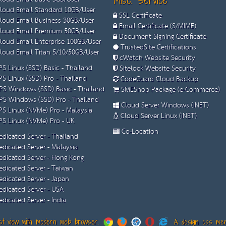
Misc. Service
loud Email Standard 10GB/User
SSL Certificate
loud Email Business 30GB/User
Email Certificate (S/MIME)
loud Email Premium 50GB/User
Document Signing Certificate
loud Email Enterprise 100GB/User
TrustedSite Certifications
loud Email Titan 5/10/50GB/User
cWatch Website Security
S Linux (SSD) Basic - Thailand
Sitelock Website Security
S Linux (SSD) Pro - Thailand
CodeGuard Cloud Backup
S Windows (SSD) Basic - Thailand
SMEShop Package (e-Commerce)
S Windows (SSD) Pro - Thailand
Cloud Server Windows (iNET)
S Linux (NVMe) Pro - Malaysia
Cloud Server Linux (iNET)
S Linux (NVMe) Pro - UK
Co-Location
dicated Server - Thailand
dicated Server - Malaysia
dicated Server - Hong Kong
dicated Server - Taiwan
dicated Server - Japan
dicated Server - USA
dicated Server - India
t view with modern web browser.
A design css menu