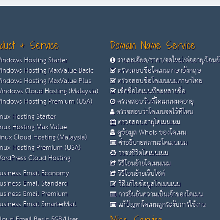
duct & Service
Domain Name Service
ndows Hosting Starter
รายละเอียด/ราคา/จดใหม่/ต่ออายุ/โอนย
ndows Hosting MaxValue Basic
ตรวจสอบชื่อโดเมนภาษาอังกฤษ
ndows Hosting MaxValue Plus
ตรวจสอบชื่อโดเมนเนมภาษาไทย
indows Cloud Hosting (Malaysia)
เช็คชื่อโดเมนทีละหลายชื่อ
ndows Hosting Premium (USA)
ตรวจสอบวันที่โดเมนหมดอายุ
ตรวจสอบว่าโดเมนจดไว้ที่ไหน
nux Hosting Starter
ตรวจสอบอายุโดเมนเนม
nux Hosting Max Value
ดูข้อมูล Whois ของโดเมน
inux Cloud Hosting (Malaysia)
คำอธิบายสถานะโดเมนเนม
nux Hosting Premium (USA)
วรจรชีวิตโดเมนเนม
ordPress Cloud Hosting
วิธีโอนย้ายโดเมนเนม
usiness Email Economy
วิธีโอนย้ายเว็บไซต์
usiness Email Standard
วิธีแก้ไขข้อมูลโดเมนเนม
usiness Email Premium
การยืนยันความเป็นเจ้าของโดเมน
siness Email SmarterMail
แก้ปัญหาโดเมนถูกระงับการใช้งาน
loud Email Basic 5GB/User