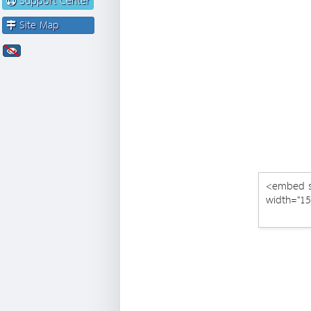
Support Center
Site Map