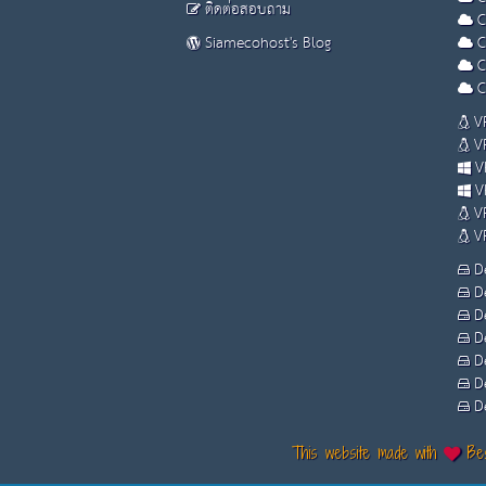
ติดต่อสอบถาม
C
Siamecohost's Blog
C
C
C
VP
VP
VP
VP
VP
VP
De
De
De
De
De
De
De
This website made with
Bes