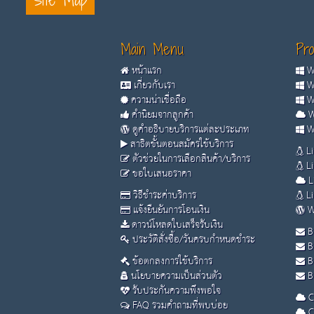
Site Map
Main Menu
Pro
หน้าแรก
Wi
เกี่ยวกับเรา
Wi
ความน่าเชื่อถือ
Wi
คำนิยมจากลูกค้า
W
ดูคำอธิบายบริการแต่ละประเภท
Wi
สาธิตขั้นตอนสมัครใช้บริการ
Li
ตัวช่วยในการเลือกสินค้า/บริการ
Li
ขอใบเสนอราคา
L
วิธีชำระค่าบริการ
Li
แจ้งยืนยันการโอนเงิน
W
ดาวน์โหลดใบเสร็จรับเงิน
B
ประวัติสั่งซื้อ/วันครบกำหนดชำระ
B
ข้อตกลงการใช้บริการ
B
นโยบายความเป็นส่วนตัว
Bu
รับประกันความพึงพอใจ
C
FAQ รวมคำถามที่พบบ่อย
C