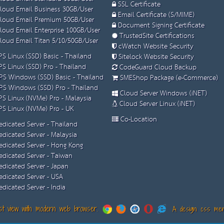
SSL Certificate
loud Email Business 30GB/User
Email Certificate (S/MIME)
loud Email Premium 50GB/User
Document Signing Certificate
loud Email Enterprise 100GB/User
TrustedSite Certifications
loud Email Titan 5/10/50GB/User
cWatch Website Security
S Linux (SSD) Basic - Thailand
Sitelock Website Security
S Linux (SSD) Pro - Thailand
CodeGuard Cloud Backup
S Windows (SSD) Basic - Thailand
SMEShop Package (e-Commerce)
S Windows (SSD) Pro - Thailand
Cloud Server Windows (iNET)
S Linux (NVMe) Pro - Malaysia
Cloud Server Linux (iNET)
S Linux (NVMe) Pro - UK
Co-Location
dicated Server - Thailand
dicated Server - Malaysia
dicated Server - Hong Kong
dicated Server - Taiwan
dicated Server - Japan
dicated Server - USA
dicated Server - India
t view with modern web browser.
A design css menu