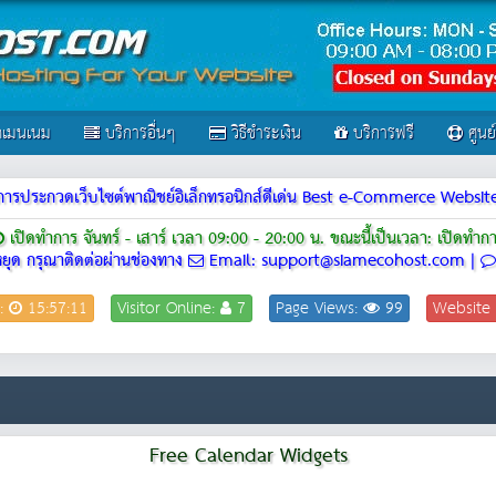
เมนเนม
บริการอื่นๆ
วิธีชำระเงิน
บริการฟรี
ศูนย
ณฑ์การประกวดเว็บไซต์พาณิชย์อิเล็กทรอนิกส์ดีเด่น Best e-Commerce Webs
เปิดทำการ จันทร์ - เสาร์ เวลา 09:00 - 20:00 น.
ขณะนี้เป็นเวลา: เปิดทำก
ยุด กรุณาติดต่อผ่านช่องทาง
Email: support@siamecohost.com |
:
15:57:11
Visitor Online:
7
Page Views:
99
Website
Free Calendar Widgets