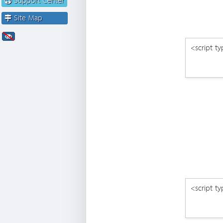
Support Center
Site Map