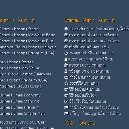
duct & Service
Domain Name Service
ndows Hosting Starter
รายละเอียด/ราคา/จดใหม่/ต่ออายุ/โอนย
ndows Hosting MaxValue Basic
ตรวจสอบชื่อโดเมนภาษาอังกฤษ
ndows Hosting MaxValue Plus
ตรวจสอบชื่อโดเมนเนมภาษาไทย
indows Cloud Hosting (Malaysia)
เช็คชื่อโดเมนทีละหลายชื่อ
ndows Hosting Premium (USA)
ตรวจสอบวันที่โดเมนหมดอายุ
ตรวจสอบว่าโดเมนจดไว้ที่ไหน
nux Hosting Starter
ตรวจสอบอายุโดเมนเนม
nux Hosting Max Value
ดูข้อมูล Whois ของโดเมน
inux Cloud Hosting (Malaysia)
คำอธิบายสถานะโดเมนเนม
nux Hosting Premium (USA)
วรจรชีวิตโดเมนเนม
ordPress Cloud Hosting
วิธีโอนย้ายโดเมนเนม
usiness Email Economy
วิธีโอนย้ายเว็บไซต์
usiness Email Standard
วิธีแก้ไขข้อมูลโดเมนเนม
usiness Email Premium
การยืนยันความเป็นเจ้าของโดเมน
siness Email SmarterMail
แก้ปัญหาโดเมนถูกระงับการใช้งาน
loud Email Basic 5GB/User
Misc. Service
loud Email Standard 10GB/User