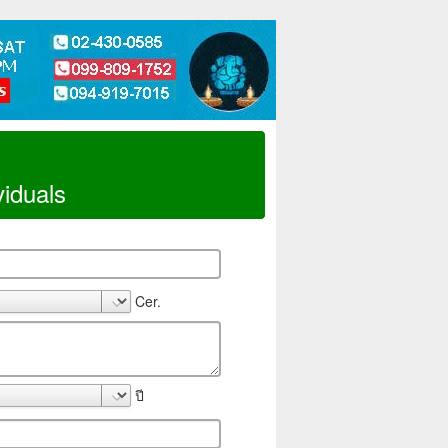
viduals
Cer.
ปี