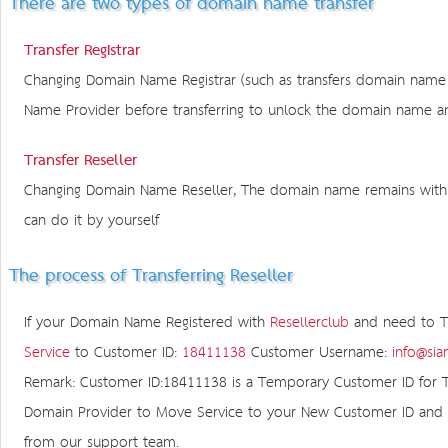
There are two types of domain name transfer
Transfer Registrar
Changing Domain Name Registrar (such as transfers domain name
Name Provider before transferring to unlock the domain name an
Transfer Reseller
Changing Domain Name Reseller, The domain name remains with t
can do it by yourself
The process of Transferring Reseller
If your Domain Name Registered with
Resellerclub
and need to Tr
Service
to Customer ID:
18411138
Customer Username:
info@si
Remark: Customer ID:18411138 is a Temporary Customer ID for T
Domain Provider to Move Service to your New Customer ID and 
from our support team.