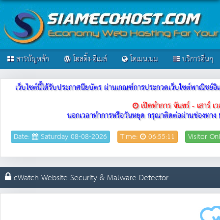
สารบัญหลัก
โฮสติ้ง-อีเมล์
โดเมนเนม
บริการอื่นๆ
เว็บไซต์นี้ได้รับประกาศนียบัตร ผ่านเกณฑ์การประกวดเว็บไซต์พาณิชย
เปิดทำการ จันทร์ - เสาร์ 
นอกเวลาทำการหรือวันหยุด กรุณาติดต่อผ่านช่องทาง
Date:
Saturday 08-08-2026
Time:
06:55:11
Visitor On
cWatch Website Security & Malware Detector