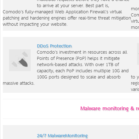
to arrive at your server. Best part is,
mom
Comodo's fully-managed Web Application Firewall's virtual
Com
patching and hardening engines offer real-time threat mitigation
vir
without impacting your website.
mome
DDoS Protection
Comodo's investment in resources across all
Points of Presence (PoP) helps it mitigate
network-based attacks. With over 1TB of
capacity, each PoP includes multiple 10G and
100G ports designed to scale and absorb
to 
massive attacks.
reg
vari
Malware monitoring & r
24/7 MalwareMonitoring