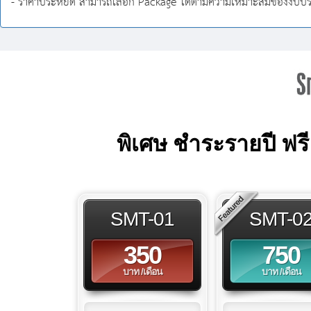
- ราคาประหยัด สามารถเลือก Package ได้ตามความเหมาะสมของงบป