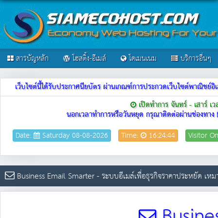
สารบัญหลัก
โฮสติ้ง-อีเมล์
โดเมนเนม
บริการอื่นๆ
เว็บไซต์นี้ได้รับประกาศนียบัตร ผ่านเกณฑ์การประกวดเว็บไซต์พาณิชย
เปิดทำการ จันทร์ - เสาร์ เ
นอกเวลาทำการหรือวันหยุด กรุณาติดต่อผ่านช่องทาง
Date:
Saturday 08-08-2026
Time:
16:24:44
Visitor O
Business Email Smarter - ระบบอีเมล์เพื่อธุรกิจราคาประหยัด เหม
Busines