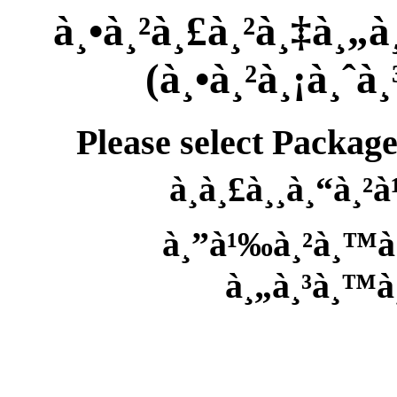
à¸•à¸²à¸£à¸²à¸‡à¸„
(à¸•à¸²à¸¡à¸ˆ
Please select Package
à¸à¸£à¸¸à¸“à¸²à
à¸”à¹‰à¸²à¸™à¸
à¸„à¸³à¸™à¸