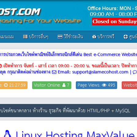
เมนเนม
บริการอื่นๆ
วิธีชำระเงิน
บริการฟรี
ศูนย
ณฑ์การประกวดเว็บไซต์พาณิชย์อิเล็กทรอนิกส์ดีเด่น Best e-Commerce Webs
เปิดทำการ จันทร์ - เสาร์ เวลา 09:00 - 20:00 น.
ขณะนี้เป็นเวลา: ปิดทำกา
ยุด กรุณาติดต่อผ่านช่องทาง
Email: support@siamecohost.com |
e:
21:27:59
Visitor Online:
7
Page Views:
495
Websit
บไซต์ขนาดกลาง ห้างร้าน ธุระกิจ ที่พัฒนาด้วย HTML/PHP + MySQL
Linux Hosting MaxValue