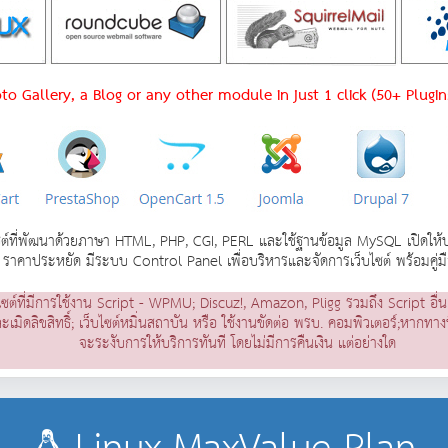
oto Gallery, a Blog or any other module in just 1 click (50+ Plugi
ที่พัฒนาด้วยภาษา HTML, PHP, CGI, PERL และใช้ฐานข้อมูล MySQL เปิดให้บริกา
ราคาประหยัด มีระบบ Control Panel เพื่อบริหารและจัดการเว็บไซต์ พร้อมคู่ม
ไซต์ที่มีการใช้งาน Script - WPMU; Discuz!, Amazon, Pligg รวมถึง Script อื่
ะเมิดลิขสิทธิ์; เว็บไซต์หมิ่นสถาบัน หรือ ใช้งานขัดต่อ พรบ. คอมพิวเตอร์;หาก
จะระงับการให้บริการทันที โดยไม่มีการคืนเงิน แต่อย่างใด