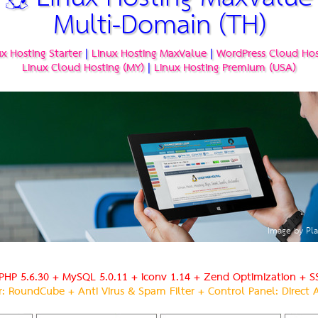
Multi-Domain (TH)
ux Hosting Starter
|
Linux Hosting MaxValue
|
WordPress Cloud Hos
Linux Cloud Hosting (MY)
|
Linux Hosting Premium (USA)
Image by Pla
PHP 5.6.30 + MySQL 5.0.11 + iconv 1.14 + Zend Optimization + SS
r: RoundCube + Anti Virus & Spam Filter + Control Panel: Direct