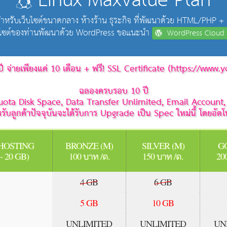
Linux MaxValue Plan
ำหรับเว็บไซต์ขนาดกลาง ห้างร้าน ธุระกิจ ที่พัฒนาด้วย HTML/PHP 
บไซต์ของท่านพัฒนาด้วย WordPress ขอแนะนำ
WordPress Cloud 
ปี จ่ายเพียงแค่ 10 เดือน + ฟรี! SSL Certificate (https://ww
ฉลองครบรอบ 10 ปี
ม Quota Disk Space, Data Transfer Unlimited, Email Accoun
รับลูกค้าปัจจุบันจะได้รับการ Upgrade เป็น Spec ใหม่นี้ โดยอัตโน
HOSTING
BRONZE (M)
SILVER (M)
G
 20 GB)
100 บาท /ด.
150 บาท /ด.
20
4 GB
6 GB
5 GB
10 GB
UNLIMITED
UNLIMITED
UN