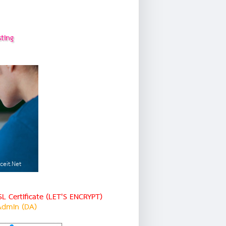
ting
ceit.Net
L Certificate (LET'S ENCRYPT)
 Admin (DA)