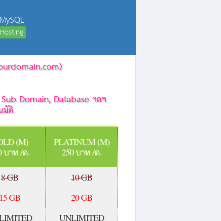
+ MySQL
Hosting
w.yourdomain.com)
t, Sub Domain, Database ฯลฯ
มัติ
OLD (M)
PLATINUM (M)
0 บาท /ด.
250 บาท /ด.
8 GB
10 GB
15 GB
20 GB
LIMITED
UNLIMITED